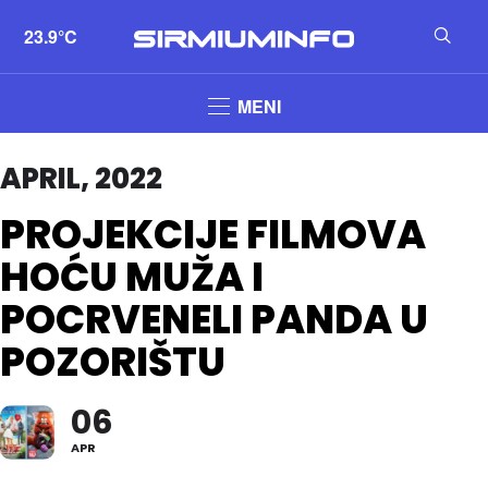
23.9°C
MENI
APRIL, 2022
PROJEKCIJE FILMOVA
HOĆU MUŽA I
POCRVENELI PANDA U
POZORIŠTU
06
APR