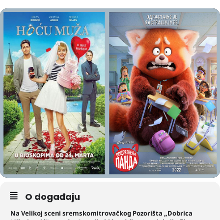
O događaju
Na Velikoj sceni sremskomitrovačkog Pozorišta „Dobrica