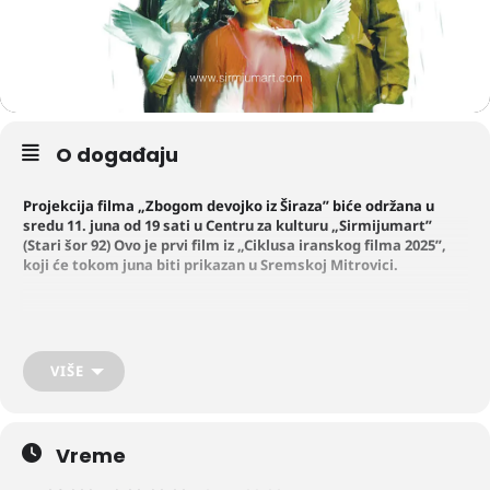
O događaju
Projekcija filma „Zbogom devojko iz Širaza” biće održana u
sredu 11. juna od 19 sati u Centru za kulturu „Sirmijumart”
(Stari šor 92) Ovo je prvi film iz „Ciklusa iranskog filma 2025”,
koji će tokom juna biti prikazan u Sremskoj Mitrovici.
Radnja ove romantične komedije zasnovana je na scenariju Nila
Sajmona „Devojka za zbogom” iz 1977. godine. U pitanju je dirljiva i
duhovita priča o Nasimu, muškarcu iz Abadana, i udovici Šabnam
VIŠE
koja živi sa svojom ćerkom. Kada, sasvim slučajno, oboje iznajme istu
kuću, primorani su da se prilagode jedni drugima i snose
svakodnevne izazove zajedničkog života, sve dok ne pronađu trajno
rešenje za svoj stambeni problem.
Vreme