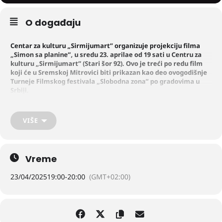
O događaju
Centar za kulturu „Sirmijumart
” organizuje projekciju filma
„Simon sa planine
”, u sredu 23. aprilae od 19 sati u Centru za
kulturu „Sirmijumart
” (Stari šor 92). Ovo je treći po redu film
koji će u Sremskoj Mitrovici biti prikazan kao deo ovogodišnje
Turneje Filmskog festivala „Slobodna zona
” po gradovima u
Srbiji.
Dobitnik Velike nagrade Nedelje kritike na poslednjem festivalu u
VIŠE
Kanu! U potrazi za promenom u danima kada postaje punoletan,
Simon se pridružuje grupi dece sa posebnim potrebama. Oni su na
hodočašću, i na tom putu počinju da uče Simona kako da se opusti i
prigrli životna zadovoljstva. Zajedno počinju da plove svetom koji
Vreme
nije dizajniran po meri njihovih potreba, kreirajući sopstvena pravila
za ljubav i sreću. Kroz iskustvo sa ovim mladim ljudima, Simonov
23/04/2025
19:00
-
20:00
(GMT+02:00)
karakter se menja. Želeći da se i zvanično pridruži grupi, prihvata da
se podvrgne posebnom tretmanu kako bi ga proglasili osobom sa
posebnim potrebama. Međutim, porodica ga ne razume, a život mu
se dodatno komplikuje kada se devojčica iz grupe, Kolo, zaljubljuje u
njega i nada romansi.