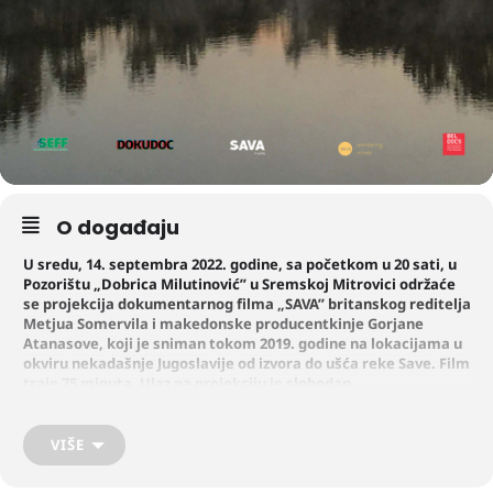
O događaju
U sredu, 14. septembra 2022. godine, sa početkom u 20 sati, u
Pozorištu „Dobrica Milutinović” u Sremskoj Mitrovici održaće
se projekcija dokumentarnog filma „SAVA” britanskog reditelja
Metjua Somervila i makedonske producentkinje Gorjane
Atanasove, koji je sniman tokom 2019. godine na lokacijama u
okviru nekadašnje Jugoslavije od izvora do ušća reke Save. Film
traje 75 minuta. Ulaz na projekciju je slobodan.
Film je nastao u koprodukciji Sava Films iz Velike Britanije, Ortak
Films iz Makedonije i Hypermarket iz Češke, a predstavlja i poslednji
VIŠE
projekat slavne glumice Mire Furlan koja je napisala naraciju za film i
dala glas reci Savi. Film je premijerno prikazan u septembru 2021.