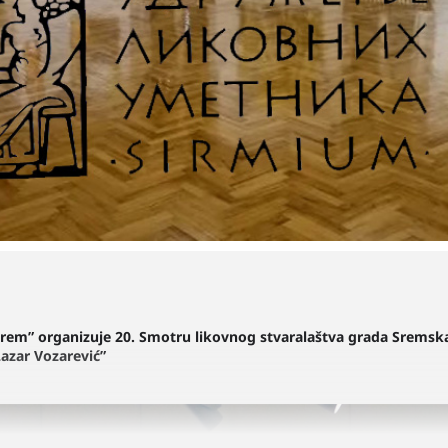
rem” organizuje 20. Smotru likovnog stvaralaštva grada Sremska
Lazar Vozarević”