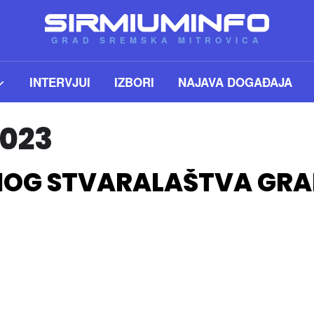
GRAD SREMSKA MITROVICA
INTERVJUI
IZBORI
NAJAVA DOGAĐAJA
2023
NOG STVARALAŠTVA GR