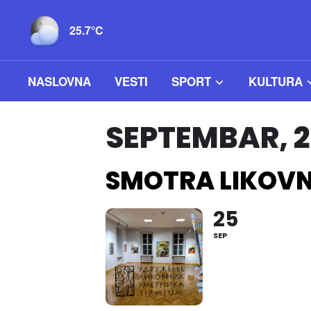
25.7°C
NASLOVNA
VESTI
SPORT
KULTURA
SEPTEMBAR, 
SMOTRA LIKOV
25
SEP