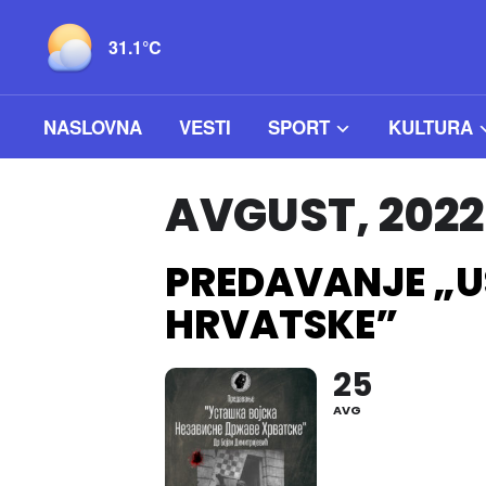
31.1°C
NASLOVNA
VESTI
SPORT
KULTURA
AVGUST, 2022
PREDAVANJE „U
HRVATSKE”
25
AVG