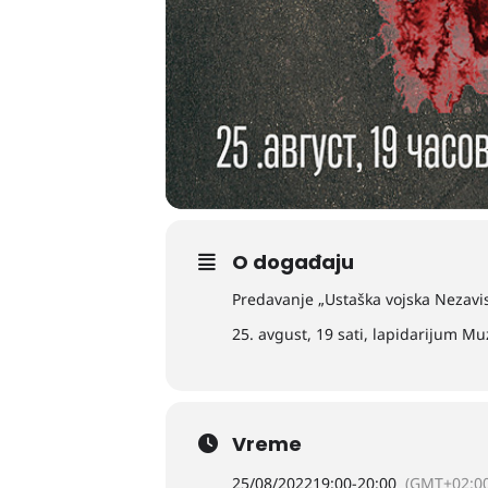
O događaju
Predavanje „Ustaška vojska Nezavi
25. avgust, 19 sati, lapidarijum Mu
Vreme
25/08/2022
19:00
-
20:00
(GMT+02:00