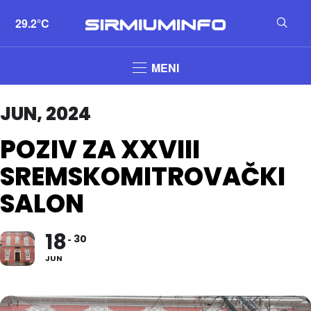
29.2°C
MENI
JUN, 2024
POZIV ZA XXVIII
SREMSKOMITROVAČKI
SALON
18
30
JUN