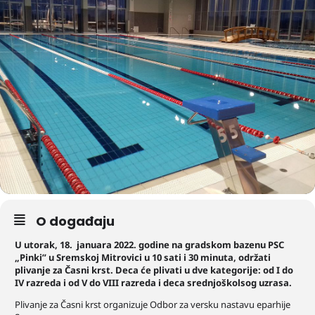
O događaju
U utorak,
18.
januara 2022. godine na gradskom bazenu PSC
„Pinki”
u Sremskoj Mitrovici u 10
sati i 30
minuta, održati
plivanje
za Časni krst
.
Deca će plivati u dve kategorije: od I do
IV razreda
i
od V do VIII razreda
i deca srednjoškolsog uzrasa.
Plivanje za Časni krst organizuje Odbor za versku nastavu eparhije