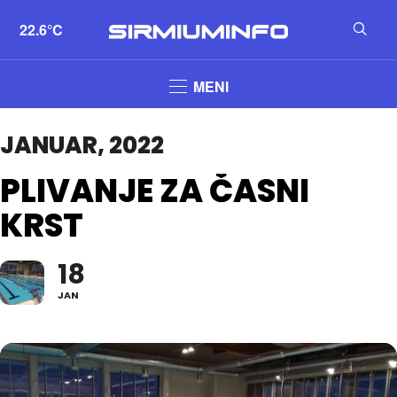
22.6°C
MENI
JANUAR, 2022
PLIVANJE ZA ČASNI
KRST
18
JAN