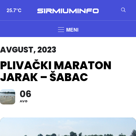
25.7°C
MENI
AVGUST, 2023
PLIVAČKI MARATON
JARAK – ŠABAC
06
AVG