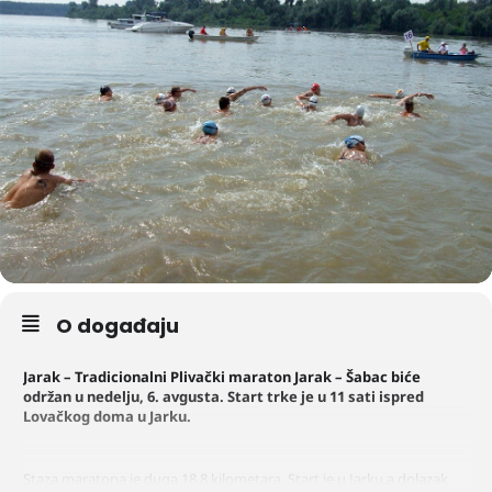
O događaju
Jarak – Tradicionalni Plivački maraton Jarak – Šabac biće
održan u nedelju, 6. avgusta. Start trke je u 11 sati ispred
Lovačkog doma u Jarku.
Staza maratona je duga 18,8 kilometara. Start je u Jarku,a dolazak