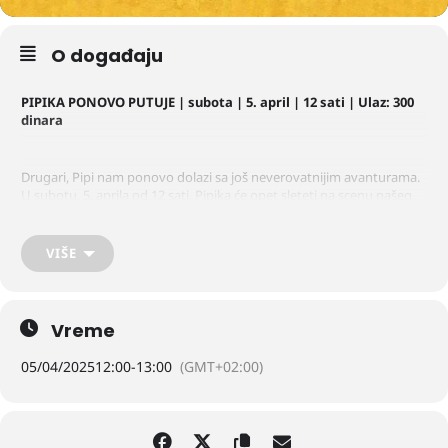
O događaju
PIPIKA PONOVO PUTUJE | subota | 5. april | 12 sati | Ulaz: 300
dinara
Drugari, Pipi nam ponovo dolazi sa još neverovatnijim avanturama.
U subotu, 5. aprila od 12 sati, Pipika će opet sleteti na scenu našeg
Pozorišta, a sigurni smo da nas očekuju neočekivane dogodovštine.
VIŠE
Ulaz: 300 dinara | prodaja radnim danima od 8 do 15 sati i dva sata
pre početka predstave
Vreme
I naravno, kao i svake subote, tombola na kraju.
05/04/2025
12:00
-
13:00
(GMT+02:00)