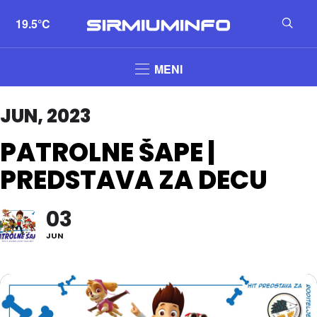
19.5°C
MENI
JUN, 2023
PATROLNE ŠAPE |
PREDSTAVA ZA DECU
03
JUN