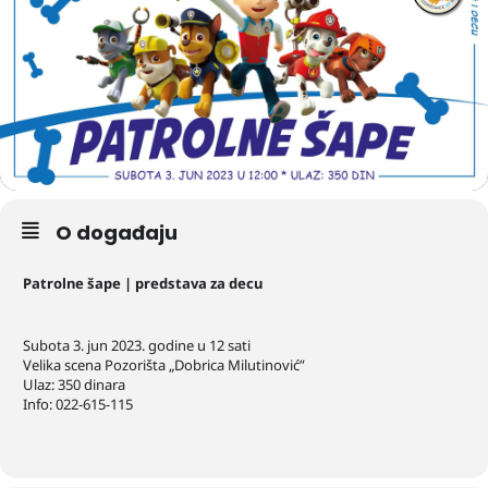
O događaju
Patrolne šape | predstava za decu
Subota 3. jun 2023. godine u 12 sati
Velika scena Pozorišta „Dobrica Milutinović”
Ulaz: 350 dinara
Info: 022-615-115