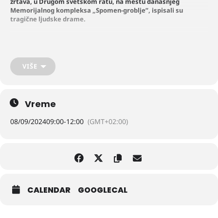
žrtava, u Drugom svetskom ratu, na mestu današnjeg
Memorijalnog kompleksa „Spomen-groblje”, ispisali su
tragične ljudske drame.
Sećajući se te tužne prošlosti a diveći se besmrtnosti nevino
stradalih, Istorijski arhiv „Srem”, Zavod za zaštitu spomenika kulture,
Centar za kulturu „Sirmijumart” i Srpska pravoslavna crkvena
VIŠE
opština Sremska Mitrovica, pod pokroviteljstvom Grada Sremska
Mitrovica, prigodnim programom obeležavaju, 110-tu godišnjicu
bitke na Legetu i 82-tu godišnjicu stradanja nedužnih civila na
„Spomen-groblju”.
Vreme
08/09/2024
09:00
-
12:00
(GMT+02:00)
U subotu, 7. septembra 2024.
Parastosom i prigodnim
programom sa početkom u 11 sati, na Legetskom polju odaće se
pošta izginulim srpskim vojnicima u bici sa austrougarskom
vojskom u Prvom svetskom ratu. Sveštenici Srpske pravoslavne
crkve odrati parastos za postradale, nakon čega će uslediti
polaganje cveća, obraćanja i prigodni program. Krst u čast vojnika
Timočke divizije prvog saziva koji su 6. septembra 1914. godine prešli
preko Save u Srem, postavljen je na mestu najveće masovne
CALENDAR
GOOGLECAL
grobnice u kojoj je svoj mir našlo više od 600 Timočana.