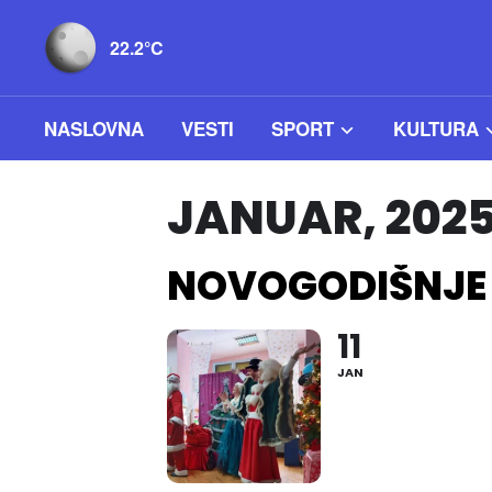
22.2°C
NASLOVNA
VESTI
SPORT
KULTURA
JANUAR, 202
NOVOGODIŠNJE
11
JAN