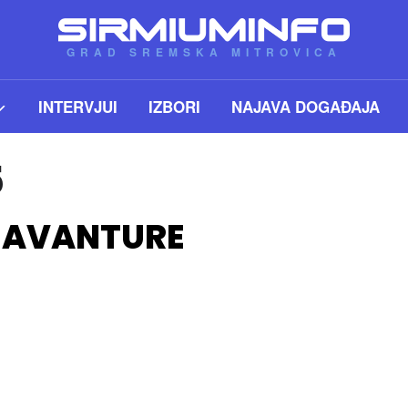
GRAD SREMSKA MITROVICA
INTERVJUI
IZBORI
NAJAVA DOGAĐAJA
5
 AVANTURE