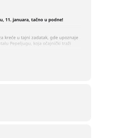
, 11. januara, tačno u podne!
a kreće u tajni zadatak, gde upoznaje
talu Pepeljugu, koja očajnički traži
čarolija prizovu Deda Mraza. Zato,