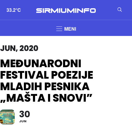
33.2°C
MENI
JUN, 2020
MEĐUNARODNI
FESTIVAL POEZIJE
MLADIH PESNIKA
„MAŠTA I SNOVI”
30
JUN