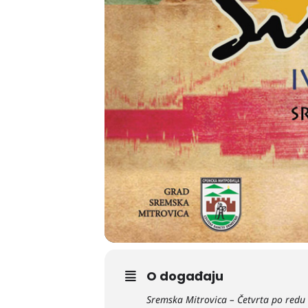
O događaju
Sremska Mitrovica – Četvrta po redu