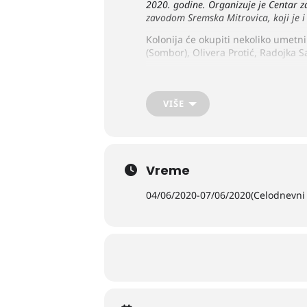
2020. godine. Organizuje je Centar z
zavodom Sremska Mitrovica, koji je i 
Kolonija će okupiti nekoliko umetn
(Sombor), Olivera Protić, Radojka 
VIŠE
Vreme
04/06/2020
-
07/06/2020
(Celodnevni