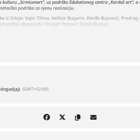
a kulturu „Sirmiumart”, uz podršku Edukativnog centra „Kardaš art”, a
tehnička podrška za njenu realizaciju.
ika iz Srbije: Vojin Tišma, Velibor Bugarin, Đorđe Bujnović, Predra
Samardžija (Beograd) i Dragan Petrović Debiš (Ruma).
 dogadjaj)
(GMT+02:00)