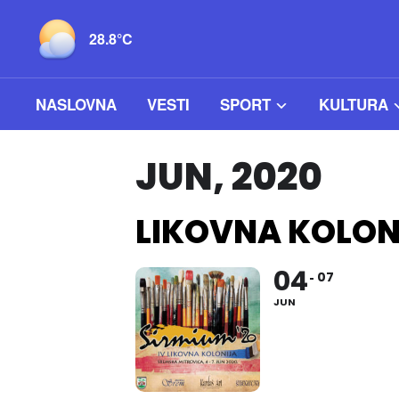
28.8°C
NASLOVNA
VESTI
SPORT
KULTURA
JUN, 2020
LIKOVNA KOLON
04
07
JUN