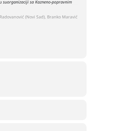
 u suorganizaciji sa Kazneno-popravnim
g Radovanović (Novi Sad), Branko Maravić