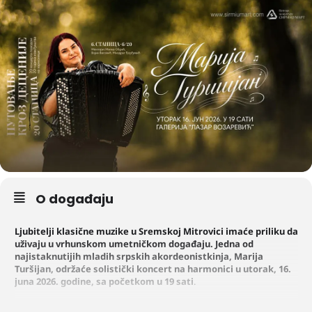
O događaju
Ljubitelji klasične muzike u Sremskoj Mitrovici imaće priliku da
uživaju u vrhunskom umetničkom događaju. Jedna od
najistaknutijih mladih srpskih akordeonistkinja, Marija
Turšijan, održaće solistički koncert na harmonici u utorak, 16.
juna 2026. godine, sa početkom u 19 sati
.