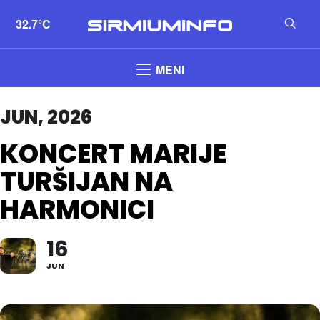
32.7°C
MENI
JUN, 2026
KONCERT MARIJE
TURŠIJAN NA
HARMONICI
16
JUN