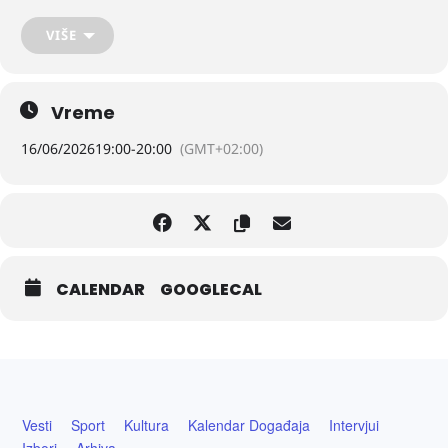
Ovaj izuzetan kulturni događaj biće upriličen u prelepom ambijentu
Galerije „Lazar Vozarević
”
u Sremskoj Mitrovici.
VIŠE
Na programu koncerta izvodiće se dela sledećih kompozitora:
Vreme
16/06/2026
19:00
-
20:00
(GMT+02:00)
Dimitrij Šostakovič
Žan-Filip Ramo
Uroš Rojko
CALENDAR
GOOGLECAL
Volfgang Amadeus Mocart
Nikolaj Rimski-Korsakov
Vesti
Sport
Kultura
Kalendar Događaja
Intervjui
Izbori
Arhiva