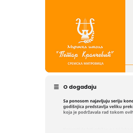
O događaju
Sa ponosom najavljuju seriju kon
godišnjica predstavlja veliku prek
koja je podržavala rad tokom ovi
Koncerti će biti održan na tri lokaci