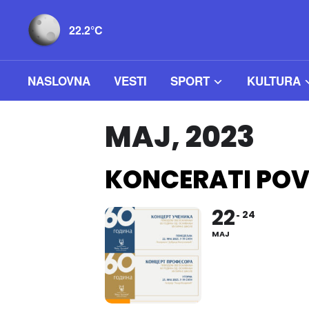
22.2°C
NASLOVNA
VESTI
SPORT
KULTURA
MAJ, 2023
KONCERATI POV
22
24
MAJ