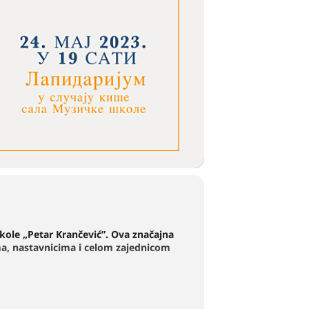
kole „Petar Krančević”. Ova značajna
cima, nastavnicima i celom zajednicom