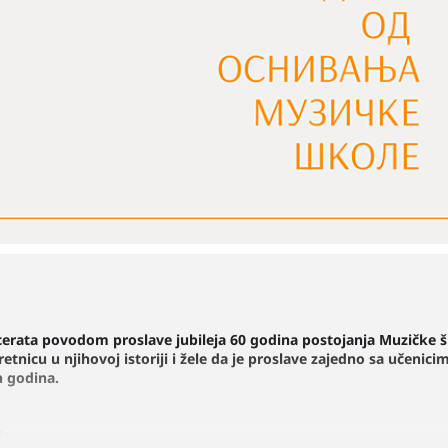
cerata povodom proslave jubileja 60 godina postojanja Muzičke š
retnicu u njihovoj istoriji i žele da je proslave zajedno sa učeni
h godina.
je: