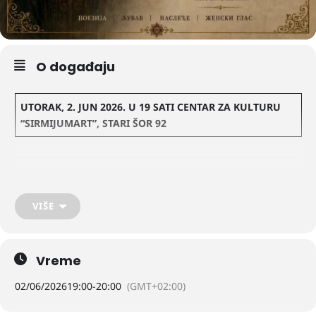
O događaju
UTORAK, 2. JUN 2026. U 19 SATI CENTAR ZA KULTURU
“SIRMIJUMART”, STARI ŠOR 92
ULAZ BESPLATAN
VIŠE
Centar za kulturu „Sirmijumart” poziva vas na književno veče „Slovo
Vreme
ljubve”, posvećeno životu i književnom delu Stefana Lazarevića,
jedne od najznačajnijih ličnosti srpske srednjovekovne istorije.
02/06/2026
19:00
-
20:00
(GMT+02:00)