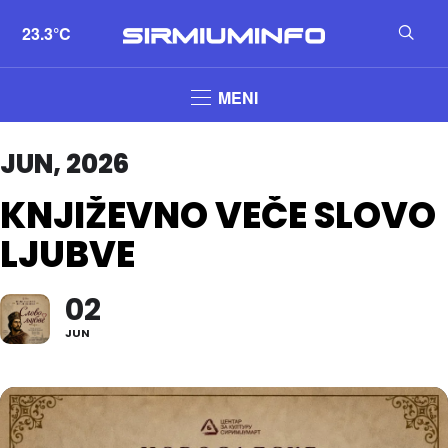
23.3°C
MENI
JUN, 2026
KNJIŽEVNO VEČE SLOVO
LJUBVE
02
JUN