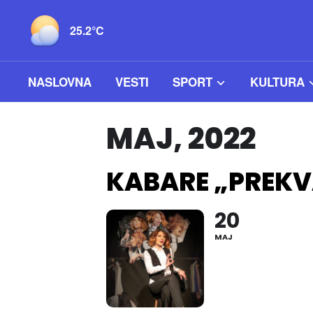
25.2°C
NASLOVNA
VESTI
SPORT
KULTURA
MAJ, 2022
KABARE „PREKV
20
MAJ