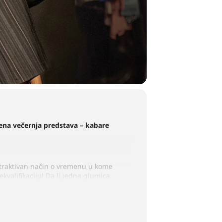
dena večernja predstava – kabare
 atraktivan način o vremenu u kome
kvalifikaciju! Da li jedna glumica,
zuje kako danas granica izmedju
i se ipak gube godine koje jedan
izmom. Da li zaista pozorište služi da
 sve promenili.