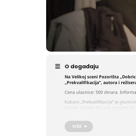
O događaju
Na Velikoj sceni Pozorišta „Dobri
„Prekvalifikacija”, autora i režis
Cena ulaznice: 500 dinara. Informac
Kabare „Prekvalifikacija” je glumic
živimo. O tome šta sve moramo da ra
prvakinja pozorišta može da bude 
umetnika, prodavca, majstora, kuvar
umetnik može da posveti kreativnos
VIŠE
se nasmejemo onome što ne možemo