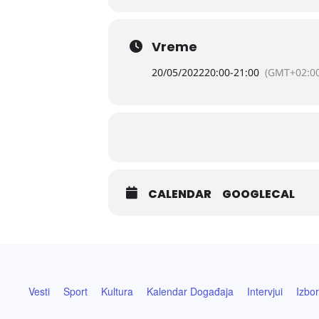
„Prekvalifikacija” – priča o ženi, g
Vreme
20/05/2022
20:00
-
21:00
(GMT+02:00
CALENDAR
GOOGLECAL
Vesti
Sport
Kultura
Kalendar Događaja
Intervjui
Izbor