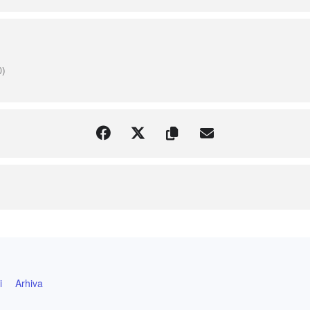
lumici, umetniku, borcu, priča o svima nama.
)
i
Arhiva