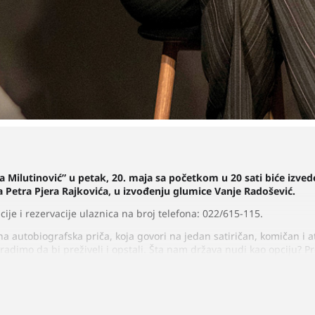
ca Milutinović” u petak, 20. maja sa početkom u 20 sati biće izve
era Petra Pjera Rajkovića, u izvođenju glumice Vanje Radošević.
ije i rezervacije ulaznica na broj telefona: 022/615-115.
ina autobiografska priča, koja govori na jedan satiričan, komičan i
dimo da bi preživeli i opstali. Šta nam država nudi kao opciju? Pre
prodavac garderobe, da li time oduzima sebi dostojanstvo ili doka
ice više ne postoji jer svi smo ljudi koji se bore za opstanak. Da l
ti, da li gubi pozorište kada se duša glumaca urušava surovim real
 da promenimo i da odemo kući nakon toga osećajući kao da smo