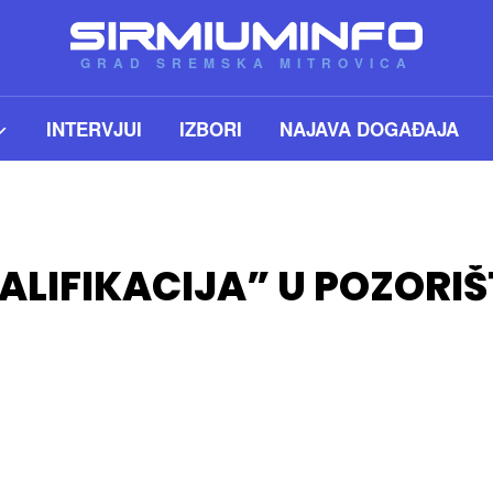
GRAD SREMSKA MITROVICA
INTERVJUI
IZBORI
NAJAVA DOGAĐAJA
ALIFIKACIJA” U POZORI