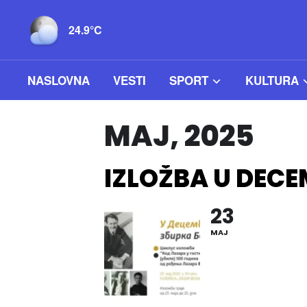
24.9°C
NASLOVNA
VESTI
SPORT
KULTURA
MAJ, 2025
IZLOŽBA U DEC
23
MAJ