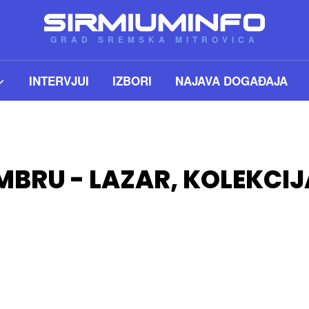
GRAD SREMSKA MITROVICA
INTERVJUI
IZBORI
NAJAVA DOGAĐAJA
EMBRU - LAZAR, KOLEKC