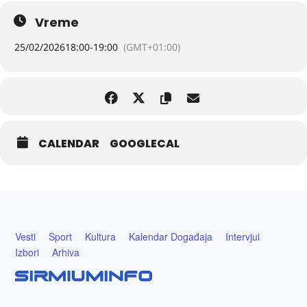
Pozivamo sve da podrže mlade stvaraoce i uživaju u njihovim
Vreme
maštovitim interpretacijama istorije. Radujemo se vašem dolasku i
zajedničkom otkrivanju Sirmijuma kroz oči deteta.
25/02/2026
18:00
-
19:00
(GMT+01:00)
CALENDAR
GOOGLECAL
Vesti
Sport
Kultura
Kalendar Događaja
Intervjui
Izbori
Arhiva