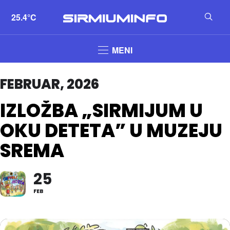
25.4°C
MENI
FEBRUAR, 2026
IZLOŽBA „SIRMIJUM U
OKU DETETA” U MUZEJU
SREMA
25
FEB