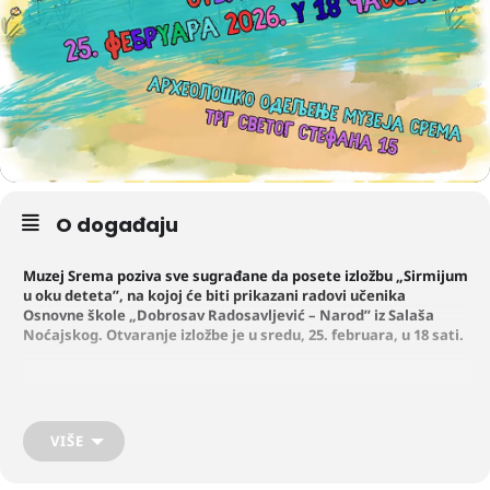
O događaju
Muzej Srema poziva sve sugrađane da posete izložbu „Sirmijum
u oku deteta”, na kojoj će biti prikazani radovi učenika
Osnovne škole „Dobrosav Radosavljević – Narod” iz Salaša
Noćajskog. Otvaranje izložbe je u sredu, 25. februara, u 18 sati.
Učenici su kroz crtež, sliku i različite kreativne tehnike prikazali
drevni Sirmijum, oživljavajući njegovu prošlost na topao, razigran i
autentičan način. Svaka slika i rad pruža jedinstven uvid u to kako
VIŠE
najmlađi doživljavaju kulturno nasleđe našeg kraja.