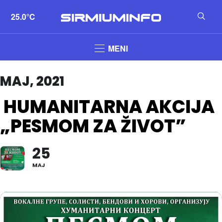
25.0°C
MENI
MAJ, 2021
HUMANITARNA AKCIJA
„PESMOM ZA ŽIVOT”
25
MAJ