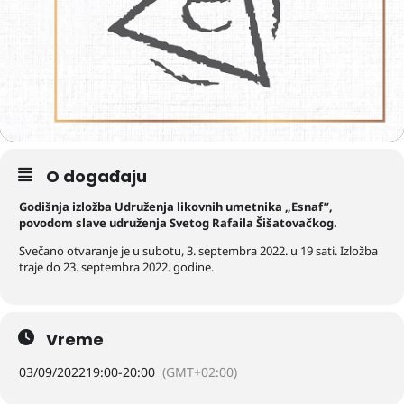
O događaju
Godišnja izložba Udruženja likovnih umetnika „Esnaf”,
povodom slave udruženja Svetog Rafaila Šišatovačkog.
Svečano otvaranje je u subotu, 3. septembra 2022. u 19 sati. Izložba
traje do 23. septembra 2022. godine.
Vreme
03/09/2022
19:00
-
20:00
(GMT+02:00)