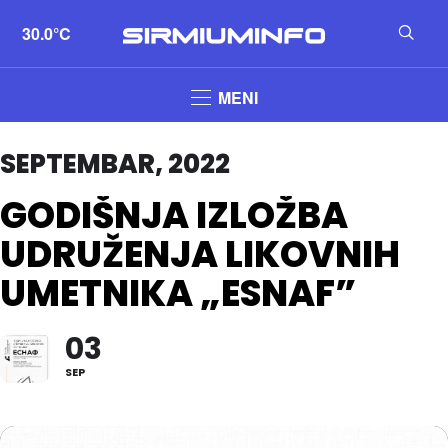
30.0°C
MENI
SEPTEMBAR, 2022
GODIŠNJA IZLOŽBA
UDRUŽENJA LIKOVNIH
UMETNIKA „ESNAF”
03
SEP