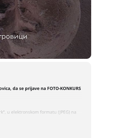
ovica, da se prijave na FOTO-KONKURS
rk”, u elektronskom formatu (JPEG) na
ture „Srem”