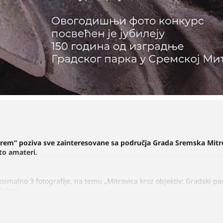
rem” poziva sve zainteresovane sa područja Grada Sremska Mitr
to amateri.
simalno 3 fotografije, na temu „Mitrovica kroz objektiv: Gradski pa
l.com
e će biti objavljene na Facebook stranici Ustanove za negovanje kul