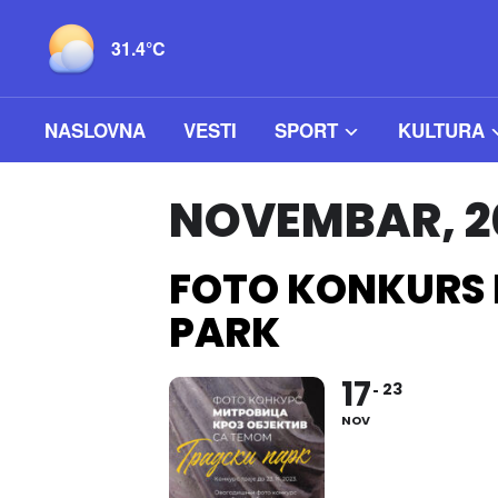
31.4°C
NASLOVNA
VESTI
SPORT
KULTURA
NOVEMBAR, 2
FOTO KONKURS 
PARK
17
23
NOV