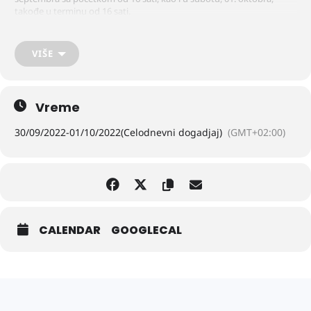
takođe u terminu od 16 sati.
Projekcije novog domaćeg filma “Ala je lep ovaj svet” zakazane su u
petak i subotu u terminima od 18 i 20 sati.
VIŠE
Cena ulaznice za sve filmske projekcije iznosi 350 dinara, rezervacije
se ne primaju, a prodaja ulaznica se realizuje isključivo na dan
prikazivanja filma, sat vremena pre prve projekcije.
Vreme
30/09/2022
-
01/10/2022
(Celodnevni dogadjaj)
(GMT+02:00)
CALENDAR
GOOGLECAL