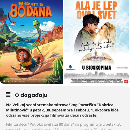
O događaju
Na Velikoj sceni sremskomitrovačkog Pozorišta “Dobrica
Milutinović” u petak, 30. septembra i subotu, 1. oktobra biće
održano više projekcija filmova za decu i odrasle.
Film za decu “Put oko sveta za 80 dana” na programu je u petak, 30.
septembra sa početkom od 16 sati, kao i u subotu, 01. oktobra,