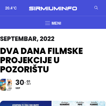
20.4°C
MENI
SEPTEMBAR, 2022
DVA DANA FILMSKE
PROJEKCIJE U
POZORIŠTU
30
01
OKT
SEP