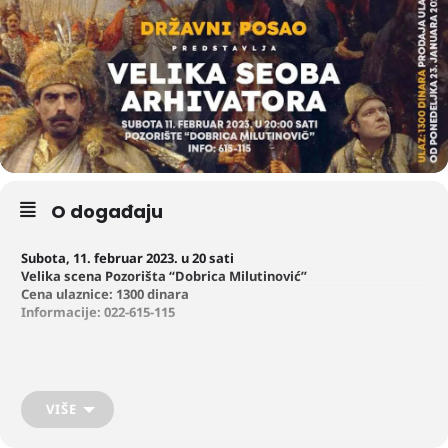
O događaju
Subota, 11. februar 2023. u 20 sati
Velika scena Pozorišta “Dobrica Milutinović”
Cena ulaznice: 1300 dinara
Informacije: 022-615-115
NAPOMENA:
Ulaznice za predstavu “Državni posao: velika seoba
arhivatora” su u prodaji na biletarnici Pozorišta “Dobrica Milutinović”
od ponedeljka,23. januara 2023.
VIŠE