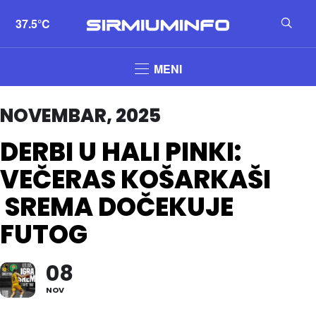
37.5°C
MENI
NOVEMBAR, 2025
DERBI U HALI PINKI:
VEČERAS KOŠARKAŠI
SREMA DOČEKUJE
FUTOG
08
NOV