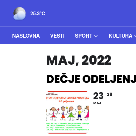
25.3°C
NASLOVNA
VESTI
SPORT
KULTURA
MAJ, 2022
DEČJE ODELJENJ
23
28
MAJ