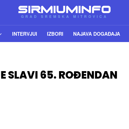
GRAD SREMSKA MITROVICA
INTERVJUI
IZBORI
NAJAVA DOGAĐAJA
E SLAVI 65. ROĐENDAN