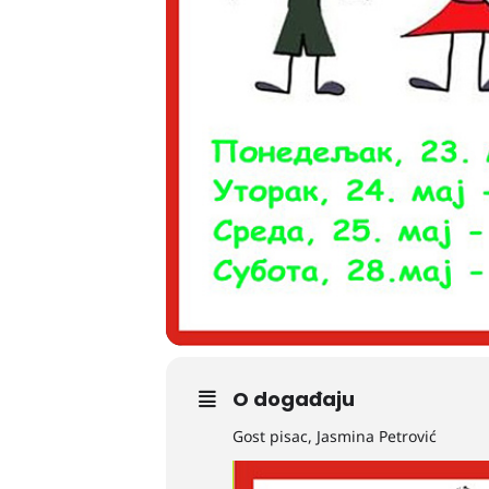
O događaju
Gost pisac, Jasmina Petrović