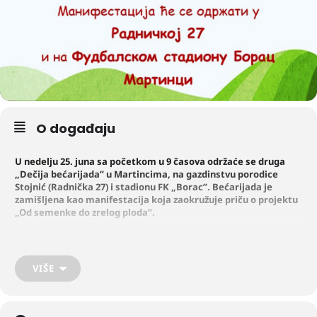
O događaju
U nedelju 25. juna sa početkom u 9 časova održaće se druga
„
Dečija bećarijada” u Martincima, na gazdinstvu porodice
Stojnić (Radnička 27) i stadionu FK
„
Borac”. Bećarijada je
zamišljena kao manifestacija koja zaokružuje priču o projektu
„
Od semenke do zrelog ploda”.
Predškolci iz Martinaca su 2021. godine poželeli da saznaju kako se
rađa, raste i razvija jedna biljka. Uz saradnju vaspitačice Slavice
VIŠE
Jovanović i Poljoprivrednog gazdinstva Stojnić deca su kao glavni
učesnici projekta odgajili svoj paradajz i papriku, prateći sve faze
razvoja biljke – od semena do zrelog ploda.