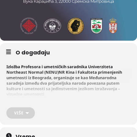
O događaju
Izložba Profesora i umetničkih saradnika Univerziteta
Northeast Normal (NENU)NR Kina i Fakulteta primenjenih
umetnosti iz Beograda, organizuje se kao Međunarodna
saradnja između dva prijateljska naroda povezana putem
kulture i umetnosti sa jedinstvenim jezikom izražavanja –
vizuelne umetnosti.
Iz Kineskog kulturnog centra iz Beograda, izložba dolazi na velika
VIŠE
vrata u Sremsku Mitrovicu u Muzej Srema gde će se dva naroda
predstaviti posredstvom umetnika i njihovih dela Mitovačkoj publici.
Vreme