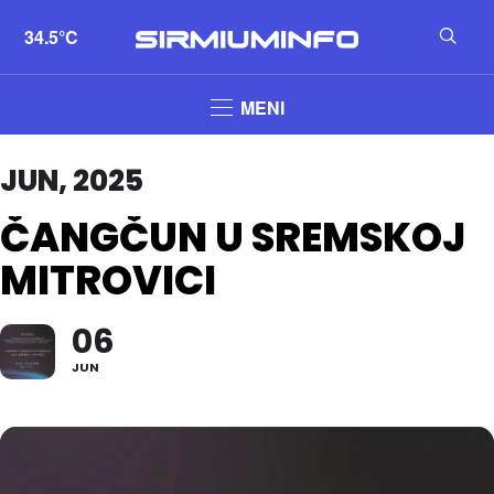
34.5°C
MENI
JUN, 2025
ČANGČUN U SREMSKOJ
MITROVICI
06
JUN