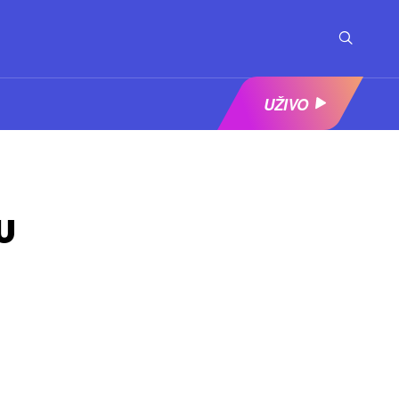
UŽIVO
U