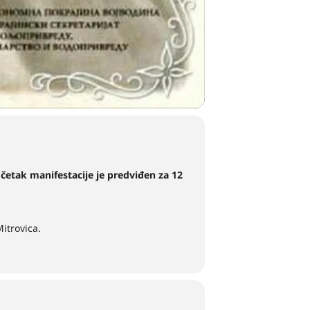
četak manifestacije je predviđen za 12
itrovica.