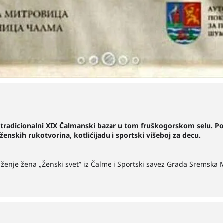
 tradicionalni XIX Čalmanski bazar u tom fruškogorskom selu. Po
 ženskih rukotvorina, kotlićijadu i sportski višeboj za decu.
ženje žena „Ženski svet” iz Čalme i Sportski savez Grada Sremska M