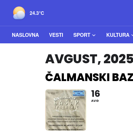
24.3°C
NASLOVNA
VESTI
SPORT
KULTURA
AVGUST, 202
ČALMANSKI BAZ
16
AVG