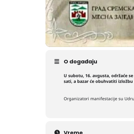
O događaju
U subotu, 16. avgusta, održaće se
sati, a bazar će obuhvatiti izložbu
Organizatori manifestacije su Udru
Vreme