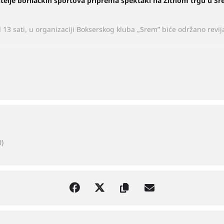
itelje borilačkih sportova priprema spektakl na Žitnom trgu u Sr
 13 sati, u organizaciji Bokserskog kluba „Srem” biće održano revij
)