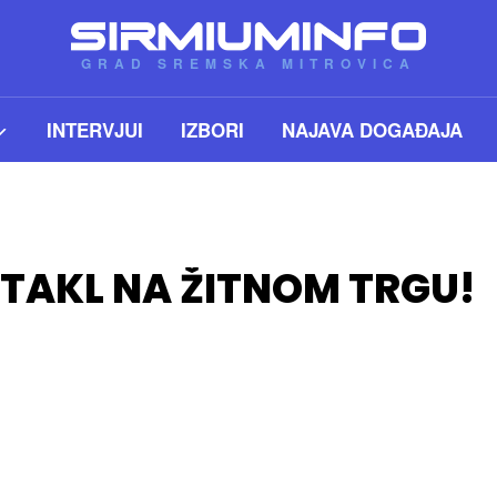
GRAD SREMSKA MITROVICA
INTERVJUI
IZBORI
NAJAVA DOGAĐAJA
KTAKL NA ŽITNOM TRGU!