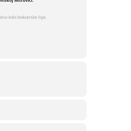
emskoj Mitrovici.
alno kolo bokserske lige.