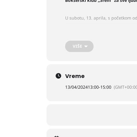
Bokserski klub „Srem” za sve ljub
U subotu, 13. aprila, s početkom od
VIŠE
Vreme
13/04/2024
13:00
-
15:00
(GMT+00:00