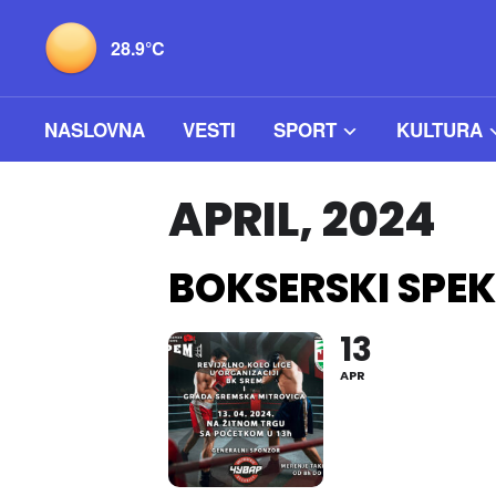
28.9°C
NASLOVNA
VESTI
SPORT
KULTURA
APRIL, 2024
BOKSERSKI SPE
13
APR