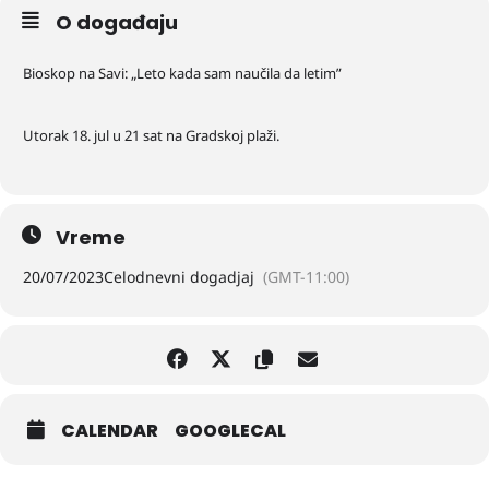
O događaju
Bioskop na Savi: „Leto kada sam naučila da letim”
Utorak 18. jul u 21 sat na Gradskoj plaži.
Vreme
20/07/2023
Celodnevni dogadjaj
(GMT-11:00)
CALENDAR
GOOGLECAL