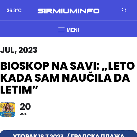
36.3°C
MENI
JUL, 2023
BIOSKOP NA SAVI: „LETO
KADA SAM NAUČILA DA
LETIM”
20
JUL