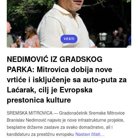
VESTI
NEDIMOVIĆ IZ GRADSKOG
PARKA: Mitrovica dobija nove
vrtiće i isključenje sa auto-puta za
Laćarak, cilj je Evropska
prestonica kulture
SREMSKA MITROVICA — Gradonačelnik Sremske Mitrovice
Branislav Nedimović najavio je nove infrastrukturne projekte,
besplatne državne zastave za svako domaćinstvo, ali i
kandidaturu za prestižnu evropsku
Nastavi čitati…