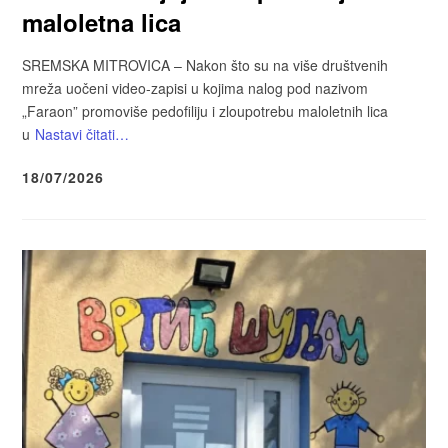
maloletna lica
SREMSKA MITROVICA – Nakon što su na više društvenih
mreža uočeni video-zapisi u kojima nalog pod nazivom
„Faraon” promoviše pedofiliju i zloupotrebu maloletnih lica
u
Nastavi čitati…
18/07/2026