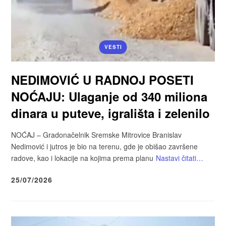
VESTI
NEDIMOVIĆ U RADNOJ POSETI
NOĆAJU: Ulaganje od 340 miliona
dinara u puteve, igrališta i zelenilo
NOĆAJ – Gradonačelnik Sremske Mitrovice Branislav
Nedimović i jutros je bio na terenu, gde je obišao završene
radove, kao i lokacije na kojima prema planu
Nastavi čitati…
25/07/2026