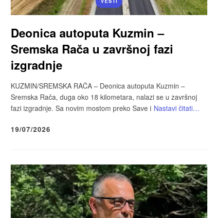
VESTI
Deonica autoputa Kuzmin –
Sremska Rača u završnoj fazi
izgradnje
KUZMIN/SREMSKA RAČA – Deonica autoputa Kuzmin –
Sremska Rača, duga oko 18 kilometara, nalazi se u završnoj
fazi izgradnje. Sa novim mostom preko Save i
Nastavi čitati…
19/07/2026