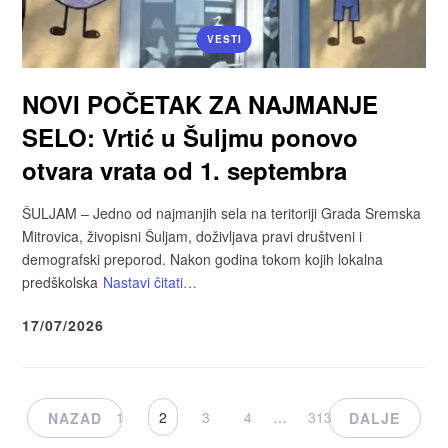
VESTI
NOVI POČETAK ZA NAJMANJE
SELO: Vrtić u Šuljmu ponovo
otvara vrata od 1. septembra
ŠULJAM – Jedno od najmanjih sela na teritoriji Grada Sremska
Mitrovica, živopisni Šuljam, doživljava pravi društveni i
demografski preporod. Nakon godina tokom kojih lokalna
predškolska
Nastavi čitati…
17/07/2026
1
2
3
4
…
313
NAZAD
DALJE