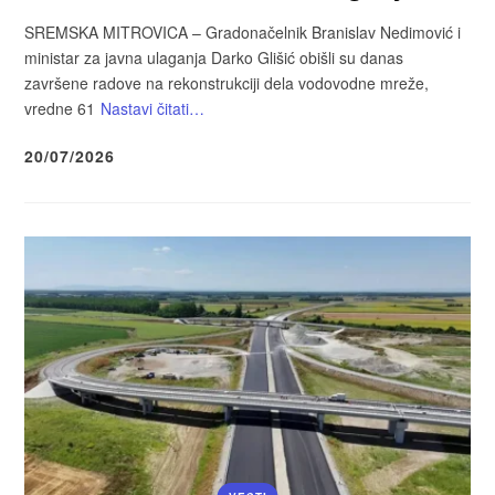
SREMSKA MITROVICA – Gradonačelnik Branislav Nedimović i
ministar za javna ulaganja Darko Glišić obišli su danas
završene radove na rekonstrukciji dela vodovodne mreže,
vredne 61
Nastavi čitati…
20/07/2026