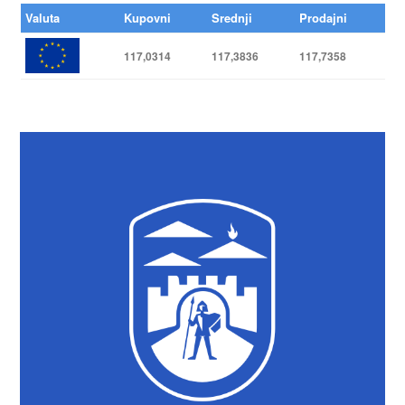
Valuta
Kupovni
Srednji
Prodajni
117,0314
117,3836
117,7358