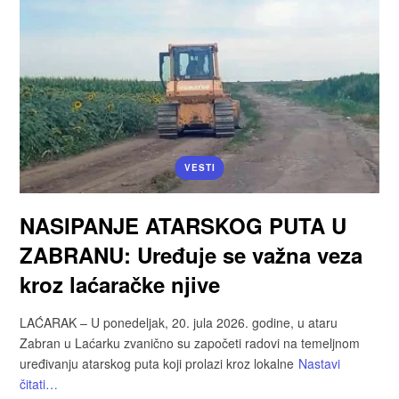
VESTI
NASIPANJE ATARSKOG PUTA U
ZABRANU: Uređuje se važna veza
kroz laćaračke njive
LAĆARAK – U ponedeljak, 20. jula 2026. godine, u ataru
Zabran u Laćarku zvanično su započeti radovi na temeljnom
uređivanju atarskog puta koji prolazi kroz lokalne
Nastavi
čitati…