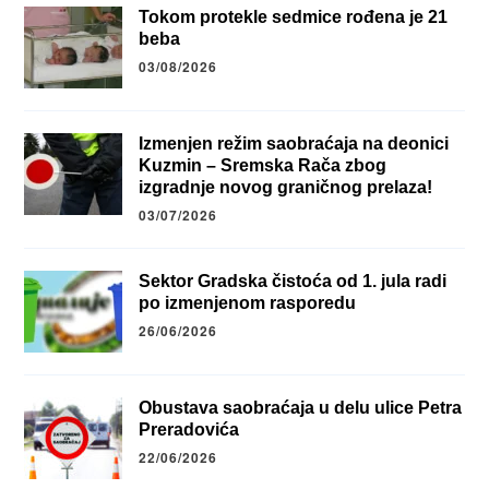
Tokom protekle sedmice rođena je 21
beba
03/08/2026
Izmenjen režim saobraćaja na deonici
Kuzmin – Sremska Rača zbog
izgradnje novog graničnog prelaza!
03/07/2026
Sektor Gradska čistoća od 1. jula radi
po izmenjenom rasporedu
26/06/2026
Obustava saobraćaja u delu ulice Petra
Preradovića
22/06/2026