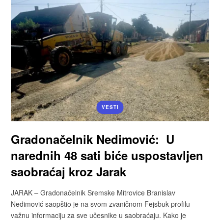
VESTI
Gradonačelnik Nedimović: U
narednih 48 sati biće uspostavljen
saobraćaj kroz Jarak
JARAK – Gradonačelnik Sremske Mitrovice Branislav
Nedimović saopštio je na svom zvaničnom Fejsbuk profilu
važnu informaciju za sve učesnike u saobraćaju. Kako je