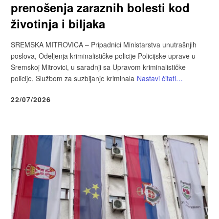
prenošenja zaraznih bolesti kod
životinja i biljaka
SREMSKA MITROVICA – Pripadnici Ministarstva unutrašnjih
poslova, Odeljenja kriminalističke policije Policijske uprave u
Sremskoj Mitrovici, u saradnji sa Upravom kriminalističke
policije, Službom za suzbijanje kriminala
Nastavi čitati…
22/07/2026