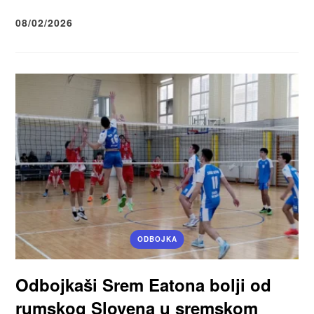
08/02/2026
ODBOJKA
Odbojkaši Srem Eatona bolji od
rumskog Slovena u sremskom