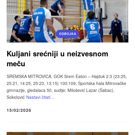
ODBOJKA
Kuljani srećniji u neizvesnom
meču
SREMSKA MITROVICA. GOK Srem Eaton – Hajduk 2:3 (23:25,
25:21, 14:25, 25:23, 13:15) 100:109; Sportska hala Mitrovačke
gimnazije, gledalaca 50, sudije: Milošević Lazar (Šabac),
Sokolović
Nastavi čitati…
15/02/2026