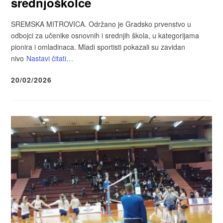
srednjoškolce
SREMSKA MITROVICA. Održano je Gradsko prvenstvo u
odbojci za učenike osnovnih i srednjih škola, u kategorijama
pionira i omladinaca. Mladi sportisti pokazali su zavidan
nivo
Nastavi čitati…
20/02/2026