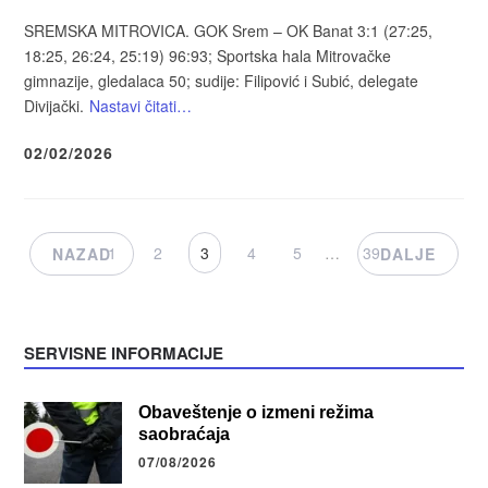
SREMSKA MITROVICA. GOK Srem – OK Banat 3:1 (27:25,
18:25, 26:24, 25:19) 96:93; Sportska hala Mitrovačke
gimnazije, gledalaca 50; sudije: Filipović i Subić, delegate
Divijački.
Nastavi čitati…
02/02/2026
1
2
3
4
5
…
39
NAZAD
DALJE
SERVISNE INFORMACIJE
Obaveštenje o izmeni režima
saobraćaja
07/08/2026