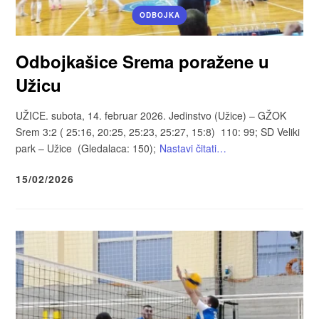
ODBOJKA
Odbojkašice Srema poražene u
Užicu
UŽICE. subota, 14. februar 2026. Jedinstvo (Užice) – GŽOK
Srem 3:2 ( 25:16, 20:25, 25:23, 25:27, 15:8) 110: 99; SD Veliki
park – Užice (Gledalaca: 150);
Nastavi čitati…
15/02/2026