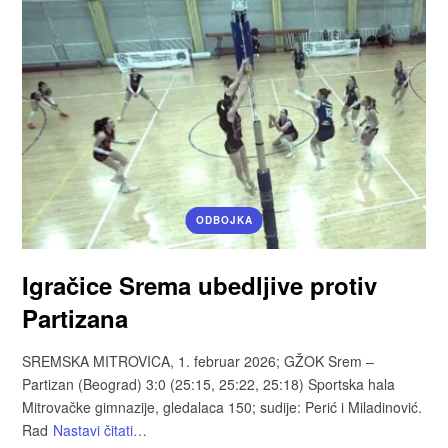
ODBOJKA
Igračice Srema ubedljive protiv
Partizana
SREMSKA MITROVICA, 1. februar 2026; GŽOK Srem –
Partizan (Beograd) 3:0 (25:15, 25:22, 25:18) Sportska hala
Mitrovačke gimnazije, gledalaca 150; sudije: Perić i Miladinović.
Rad
Nastavi čitati…