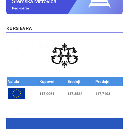
KURS EVRA
Valuta
Kupovni
Srednji
Prodajni
117,0061
117,3582
117,7103