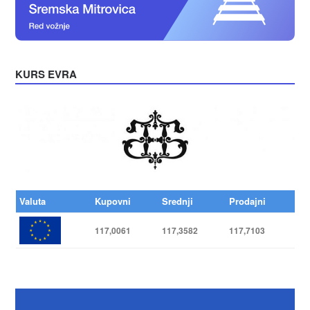
KURS EVRA
Valuta
Kupovni
Srednji
Prodajni
117,0061
117,3582
117,7103