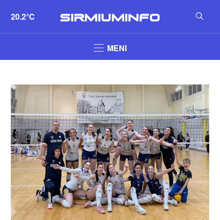
20.2°C
MENI