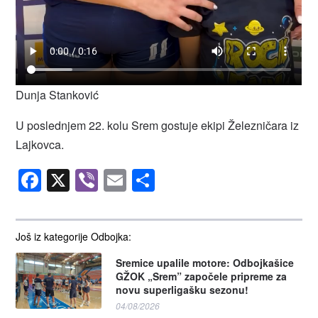
Dunja Stanković
U poslednjem 22. kolu Srem gostuje ekipi Železničara iz
Lajkovca.
Facebook
X
Viber
Email
Share
Još iz kategorije Odbojka:
Sremice upalile motore: Odbojkašice
GŽOK „Srem” započele pripreme za
novu superligašku sezonu!
04/08/2026