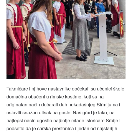
Takmičare i njihove nastavnike dočekali su učenici škole
domaćina obučeni u rimske kostime, koji su na
originalan način dočarali duh nekadašnjeg Sirmijuma i
ostavili snažan utisak na goste. Naš grad je tako, na
najlepši način ugostio najbolje mlade istoričare Srbije i
podsetio da je carska prestonica i jedan od najstarijih