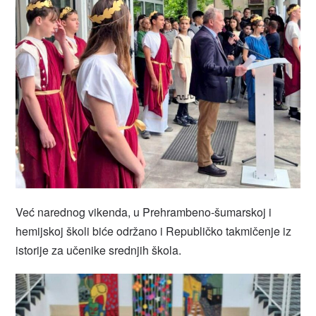
Već narednog vikenda, u Prehrambeno-šumarskoj i
hemijskoj školi biće održano i Republičko takmičenje iz
istorije za učenike srednjih škola.