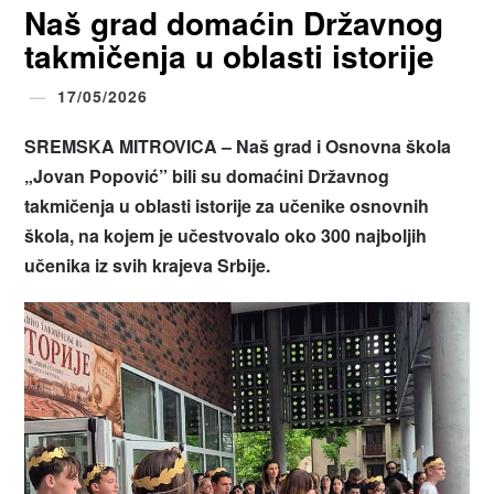
Naš grad domaćin Državnog
takmičenja u oblasti istorije
17/05/2026
SREMSKA MITROVICA – Naš grad i Osnovna škola
„Jovan Popović” bili su domaćini Državnog
takmičenja u oblasti istorije za učenike osnovnih
škola, na kojem je učestvovalo oko 300 najboljih
učenika iz svih krajeva Srbije.