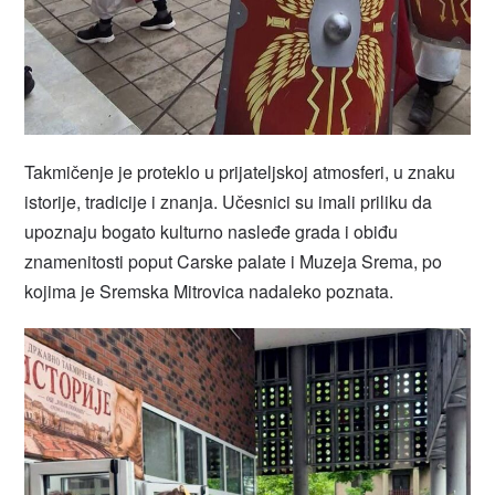
Takmičenje je proteklo u prijateljskoj atmosferi, u znaku
istorije, tradicije i znanja. Učesnici su imali priliku da
upoznaju bogato kulturno nasleđe grada i obiđu
znamenitosti poput Carske palate i Muzeja Srema, po
kojima je Sremska Mitrovica nadaleko poznata.