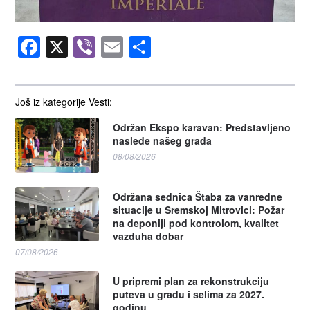
Facebook
X
Viber
Email
Share
Još iz kategorije Vesti:
Održan Ekspo karavan: Predstavljeno
nasleđe našeg grada
08/08/2026
Održana sednica Štaba za vanredne
situacije u Sremskoj Mitrovici: Požar
na deponiji pod kontrolom, kvalitet
vazduha dobar
07/08/2026
U pripremi plan za rekonstrukciju
puteva u gradu i selima za 2027.
godinu