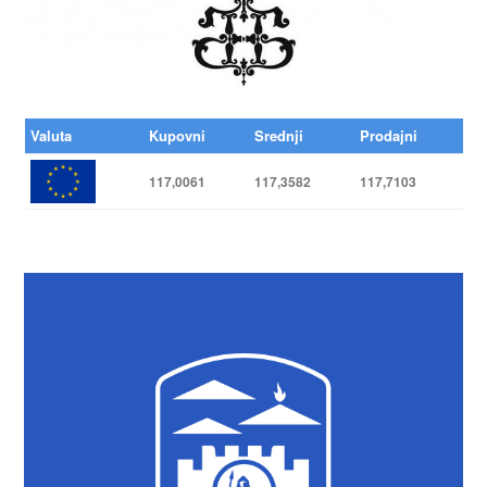
Valuta
Kupovni
Srednji
Prodajni
117,0061
117,3582
117,7103