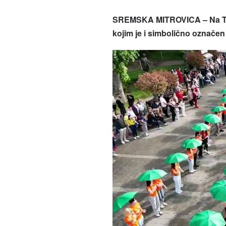
SREMSKA MITROVICA – Na Trgu 
kojim je i simbolično označen