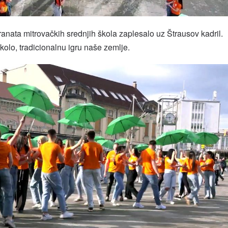
anata mitrovačkih srednjih škola zaplesalo uz Štrausov kadril.
kolo, tradicionalnu igru naše zemlje.