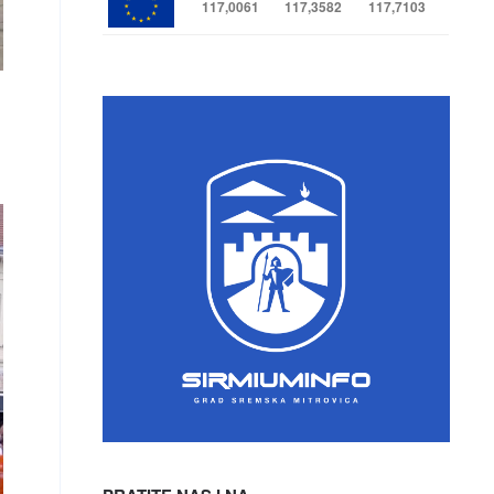
117,0061
117,3582
117,7103
i