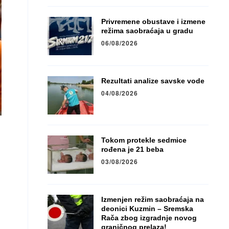
Privremene obustave i izmene
režima saobraćaja u gradu
06/08/2026
Rezultati analize savske vode
04/08/2026
Tokom protekle sedmice
rođena je 21 beba
03/08/2026
Izmenjen režim saobraćaja na
deonici Kuzmin – Sremska
Rača zbog izgradnje novog
graničnog prelaza!