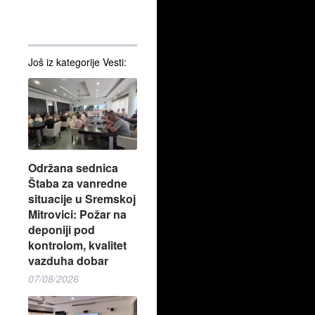
Još iz kategorije Vesti:
Održana sednica
Štaba za vanredne
situacije u Sremskoj
Mitrovici: Požar na
deponiji pod
kontrolom, kvalitet
vazduha dobar
07/08/2026