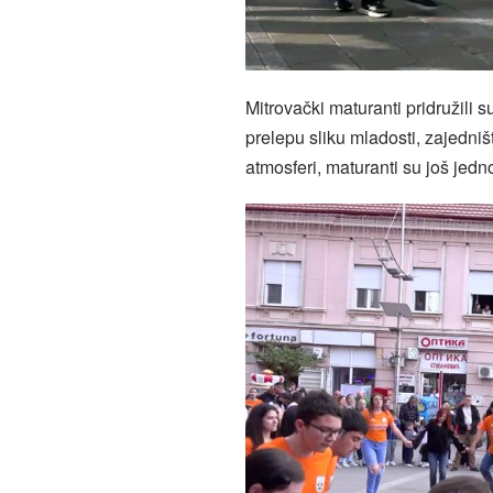
Mitrovački maturanti pridružili s
prelepu sliku mladosti, zajedniš
atmosferi, maturanti su još jed