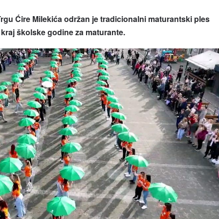
Ćire Milekića održan je tradicionalni maturantski ples
 kraj školske godine za maturante.