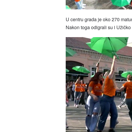
U centru grada je oko 270 matur
Nakon toga odigrali su i Užičko 