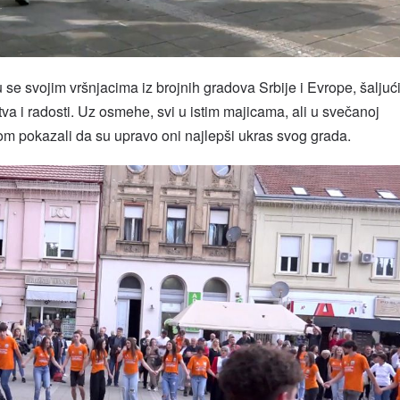
u se svojim vršnjacima iz brojnih gradova Srbije i Evrope, šaljuć
tva i radosti. Uz osmehe, svi u istim majicama, ali u svečanoj
nom pokazali da su upravo oni najlepši ukras svog grada.