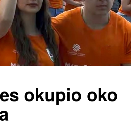
les okupio oko
a