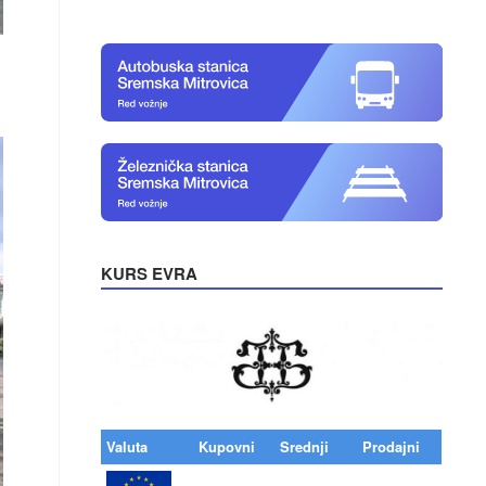
KURS EVRA
Valuta
Kupovni
Srednji
Prodajni