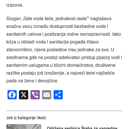
izazova.
Slogan „Gde voda teče, jednakost raste
”
naglašava
snažnu vezu između dostupnosti bezbedne vode i
sanitarnih uslova i postizanja rodne ravnopravnosti. Iako
kriza u oblasti voda i sanitacije pogađa čitavo
stanovništvo, njene posledice nisu jednake za sve. U
sredinama gde ne postoji adekvatan pristup pijaćoj vodi i
sanitarnim uslugama u blizini domaćinstva, društvene
razlike postaju još izraženije, a najveći teret najčešće
pada na žene i devojčice.
Facebook
X
Viber
Email
Share
Još iz kategorije Vesti:
Održana sednica Štaba za vanredne