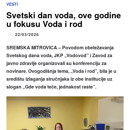
VESTI
Svetski dan voda, ove godine
u fokusu Voda i rod
22/03/2026
SREMSKA MITROVICA –
Povodom obeležavanja
Svetskog dana voda, JKP „Vodovod” i Zavod za
javno zdravlje organizovali su konferenciju za
novinare. Ovogodišnja tema, „Voda i rod”, bila je u
središtu izlaganja stručnjaka iz obe institucije uz
slogan „Gde voda teče, jednakost raste”.