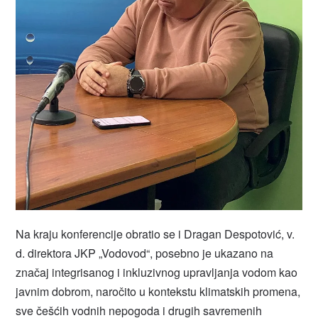
Na kraju konferencije obratio se i Dragan Despotović, v.
d. direktora JKP „Vodovod“, posebno je ukazano na
značaj integrisanog i inkluzivnog upravljanja vodom kao
javnim dobrom, naročito u kontekstu klimatskih promena,
sve češćih vodnih nepogoda i drugih savremenih