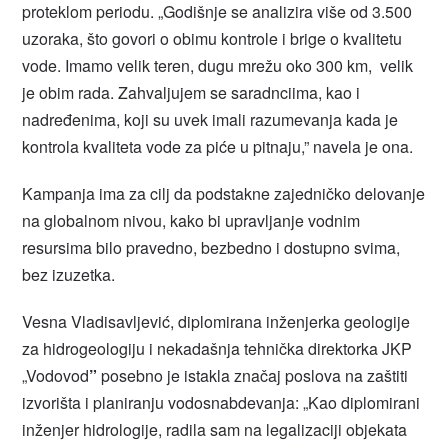
proteklom periodu. „Godišnje se analizira više od 3.500
uzoraka, što govori o obimu kontrole i brige o kvalitetu
vode. Imamo velik teren, dugu mrežu oko 300 km, velik
je obim rada. Zahvaljujem se saradnciima, kao i
nadređenima, koji su uvek imali razumevanja kada je
kontrola kvaliteta vode za piće u pitnaju,” navela je ona.
Kampanja ima za cilj da podstakne zajedničko delovanje
na globalnom nivou, kako bi upravljanje vodnim
resursima bilo pravedno, bezbedno i dostupno svima,
bez izuzetka.
Vesna Vladisavljević, diplomirana inženjerka geologije
za hidrogeologiju i nekadašnja tehnička direktorka JKP
„Vodovod
”
posebno je istakla značaj poslova na zaštiti
izvorišta i planiranju vodosnabdevanja: „Kao diplomirani
inženjer hidrologije, radila sam na legalizaciji objekata