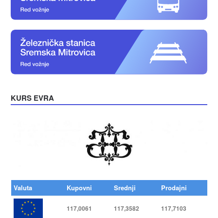
KURS EVRA
Valuta
Kupovni
Srednji
Prodajni
117,0061
117,3582
117,7103