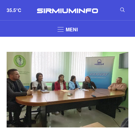
35.5°C
MENI