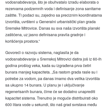
vodosnabdevanja, što je obuhvatalo izradu elaborata o
rezervama podzemnih voda i definisanje zona sanitarne
zaštite. Ti podaci su, zajedno sa preciznim koordinatama
izvorišta, uvršteni u Generalni urbanistički plan grada
Sremske Mitrovice. Danas su sva naša izvorišta planski
zaštićena, uz jasno definisana pravila gradnje i
korišćenja prostora.”
Govoreći o razvoju sistema, naglasila je da
vodosnabdevanje u Sremskoj Mitrovici datira još iz 60-ih
godina prošlog veka, kada su izgrađena prva četiri
bunara manjeg kapaciteta. „Sa rastom grada rasle su i
potrebe za vodom, pa danas imamo dva velika izvorišta
sa ukupno 14 bunara. U planu je i uključivanje
regenerisanih bunara, čime će se dodatno unaprediti
kapacitet sistema. Trenutno je moguće distribuirati oko
600 litara vode u sekundi, što naš grad svrstava među