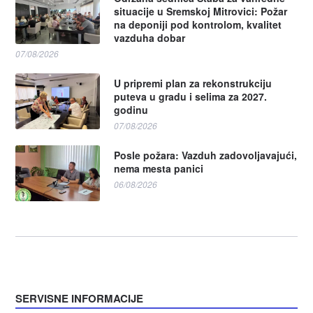
situacije u Sremskoj Mitrovici: Požar
na deponiji pod kontrolom, kvalitet
vazduha dobar
07/08/2026
U pripremi plan za rekonstrukciju
puteva u gradu i selima za 2027.
godinu
07/08/2026
Posle požara: Vazduh zadovoljavajući,
nema mesta panici
06/08/2026
SERVISNE INFORMACIJE