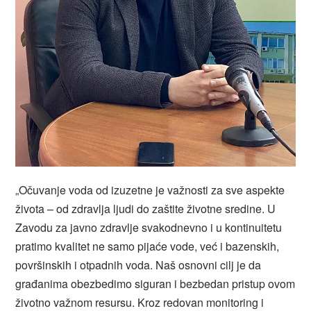
„Očuvanje voda od izuzetne je važnosti za sve aspekte
života – od zdravlja ljudi do zaštite životne sredine. U
Zavodu za javno zdravlje svakodnevno i u kontinuitetu
pratimo kvalitet ne samo pijaće vode, već i bazenskih,
površinskih i otpadnih voda. Naš osnovni cilj je da
građanima obezbedimo siguran i bezbedan pristup ovom
životno važnom resursu. Kroz redovan monitoring i