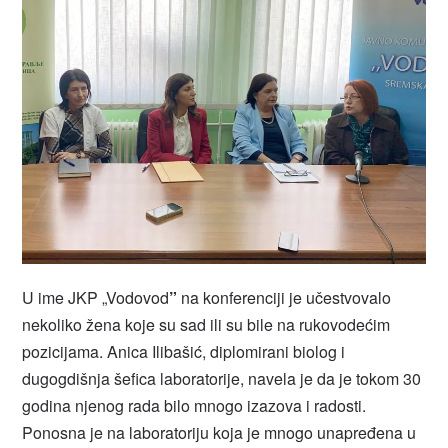
U ime JKP „Vodovod
”
na konferenciji je učestvovalo
nekoliko žena koje su sad ili su bile na rukovodećim
pozicijama. Anica Ilibašić, diplomirani biolog i
dugogdišnja šefica laboratorije, navela je da je tokom 30
godina njenog rada bilo mnogo izazova i radosti.
Ponosna je na laboratoriju koja je mnogo unapređena u