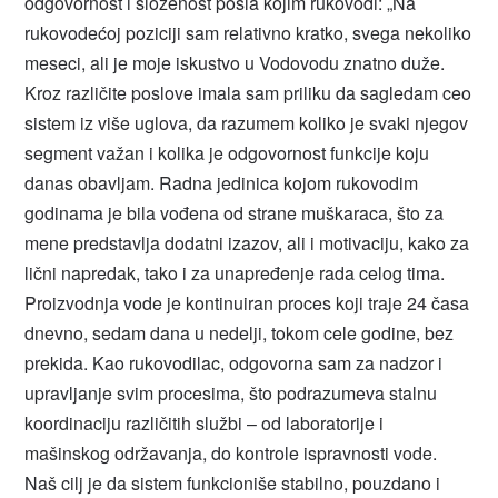
odgovornost i složenost posla kojim rukovodi: „Na
rukovodećoj poziciji sam relativno kratko, svega nekoliko
meseci, ali je moje iskustvo u Vodovodu znatno duže.
Kroz različite poslove imala sam priliku da sagledam ceo
sistem iz više uglova, da razumem koliko je svaki njegov
segment važan i kolika je odgovornost funkcije koju
danas obavljam. Radna jedinica kojom rukovodim
godinama je bila vođena od strane muškaraca, što za
mene predstavlja dodatni izazov, ali i motivaciju, kako za
lični napredak, tako i za unapređenje rada celog tima.
Proizvodnja vode je kontinuiran proces koji traje 24 časa
dnevno, sedam dana u nedelji, tokom cele godine, bez
prekida. Kao rukovodilac, odgovorna sam za nadzor i
upravljanje svim procesima, što podrazumeva stalnu
koordinaciju različitih službi – od laboratorije i
mašinskog održavanja, do kontrole ispravnosti vode.
Naš cilj je da sistem funkcioniše stabilno, pouzdano i