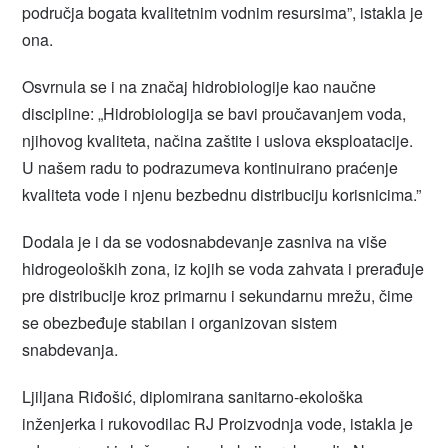
područja bogata kvalitetnim vodnim resursima”, istakla je
ona.
Osvrnula se i na značaj hidrobiologije kao naučne
discipline: „Hidrobiologija se bavi proučavanjem voda,
njihovog kvaliteta, načina zaštite i uslova eksploatacije.
U našem radu to podrazumeva kontinuirano praćenje
kvaliteta vode i njenu bezbednu distribuciju korisnicima.”
Dodala je i da se vodosnabdevanje zasniva na više
hidrogeoloških zona, iz kojih se voda zahvata i prerađuje
pre distribucije kroz primarnu i sekundarnu mrežu, čime
se obezbeđuje stabilan i organizovan sistem
snabdevanja.
Ljiljana Riđošić, diplomirana sanitarno-ekološka
inženjerka i rukovodilac RJ Proizvodnja vode, istakla je