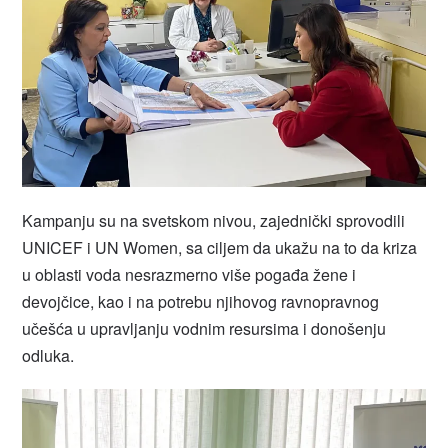
Kampanju su na svetskom nivou, zajednički sprovodili
UNICEF i UN Women, sa ciljem da ukažu na to da kriza
u oblasti voda nesrazmerno više pogađa žene i
devojčice, kao i na potrebu njihovog ravnopravnog
učešća u upravljanju vodnim resursima i donošenju
odluka.