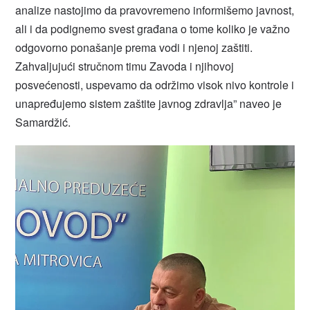
analize nastojimo da pravovremeno informišemo javnost,
ali i da podignemo svest građana o tome koliko je važno
odgovorno ponašanje prema vodi i njenoj zaštiti.
Zahvaljujući stručnom timu Zavoda i njihovoj
posvećenosti, uspevamo da održimo visok nivo kontrole i
unapređujemo sistem zaštite javnog zdravlja” naveo je
Samardžić.