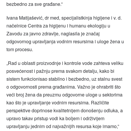
bezbedno za sve građane.”
Ivana Matijašević, dr med, specijalistkinja higijene i v. d.
načelnice Centra za higijenu i humanu ekologiju u
Zavodu za javno zdravlje, naglasila je značaj
odgovornog upravljanja vodnim resursima i uloge žena u
tom procesu.
„Rad u oblasti proizvodnje i kontrole vode zahteva veliku
posvećenost i pažnju prema svakom detalju, kako bi
sistem funkcionisao stabilno i bezbedno, uz stalnu svest
o odgovornosti prema građanima. Važno je ohrabriti što
veći broj žena da preuzmu odgovorne uloge u sektorima
kao što je upravljanje vodnim resursima. Različite
perspektive doprinose kvalitetnijem donošenju odluka, a
upravo takav pristup vodi ka boljem i održivijem
upravljanju jednim od najvažnijih resursa koje imamo,”