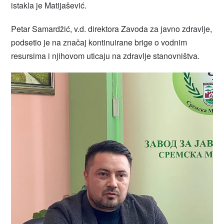
istakla je Matijašević.
Petar Samardžić, v.d. direktora Zavoda za javno zdravlje,
podsetio je na značaj kontinuirane brige o vodnim
resursima i njihovom uticaju na zdravlje stanovništva.