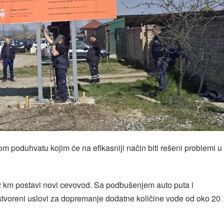
m poduhvatu kojim će na efikasniji način biti rešeni problemi u
,2 km postavi novi cevovod. Sa podbušenjem auto puta i
stvoreni uslovi za dopremanje dodatne količine vode od oko 20