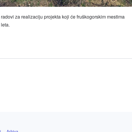
radovi za realizaciju projekta koji će fruškogorskim mestima
leta.
l
hare
i
Arhiva