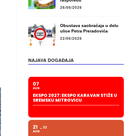
rasporedu
26/06/2026
Obustava saobraćaja u delu
ulice Petra Preradovića
22/06/2026
NAJAVA DOGAĐAJA
07
AVG
EKSPO 2027: EKSPO KARAVAN STIŽE U
SREMSKU MITROVICU
21
22
AVG