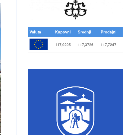
Valuta
Kupovni
Srednji
Prodajni
117,0205
117,3726
117,7247