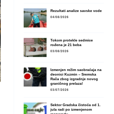
Rezultati analize savske vode
04/08/2026
Tokom protekle sedmice
rođena je 21 beba
03/08/2026
Izmenjen režim saobraćaja na
deonici Kuzmin – Sremska
Rača zbog izgradnje novog
graničnog prelaza!
03/07/2026
Sektor Gradska čistoća od 1.
jula radi po izmenjenom