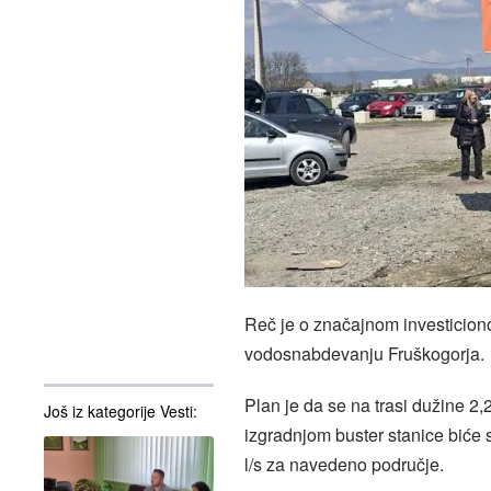
Reč je o značajnom investiciono
vodosnabdevanju Fruškogorja.
Plan je da se na trasi dužine 2
Još iz kategorije Vesti:
izgradnjom buster stanice biće 
l/s za navedeno područje.