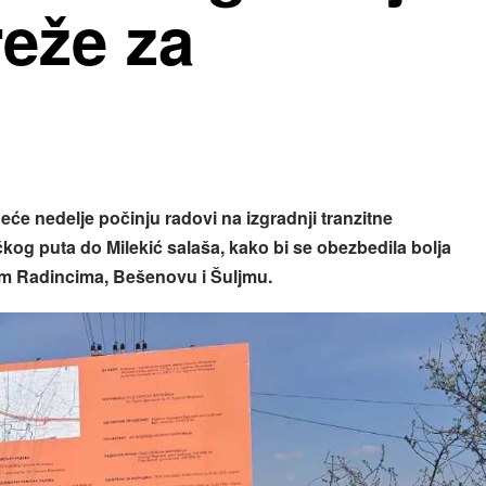
eže za
nedelje počinju radovi na izgradnji tranzitne
g puta do Milekić salaša, kako bi se obezbedila bolja
kim Radincima, Bešenovu i Šuljmu.