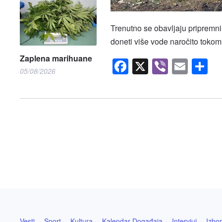
Trenutno se obavljaju pripremni 
doneti više vode naročito tokom 
Zaplena marihuane
Facebook
X
Viber
Emai
S
05/08/2026
Vesti
Sport
Kultura
Kalendar Događaja
Intervjui
Izbor