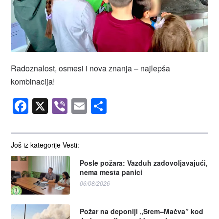
Radoznalost, osmesi i nova znanja – najlepša
kombinacija!
Facebook
X
Viber
Email
Share
Još iz kategorije Vesti:
Posle požara: Vazduh zadovoljavajući,
nema mesta panici
06/08/2026
Požar na deponiji „Srem–Mačva” kod