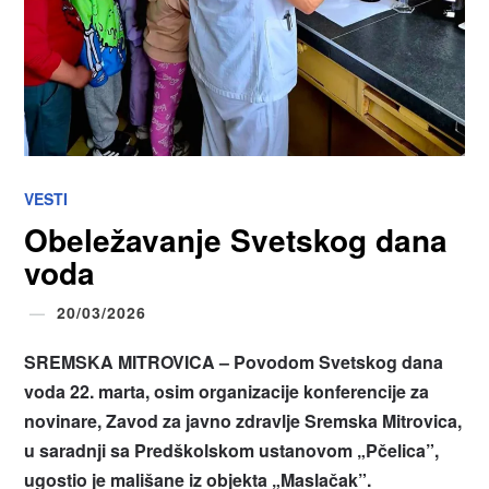
VESTI
Obeležavanje Svetskog dana
voda
20/03/2026
SREMSKA MITROVICA – Povodom Svetskog dana
voda 22. marta, osim organizacije konferencije za
novinare, Zavod za javno zdravlje Sremska Mitrovica,
u saradnji sa Predškolskom ustanovom „Pčelica”,
ugostio je mališane iz objekta „Maslačak”.