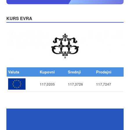
KURS EVRA
Valuta
Kupovni
Srednji
Prodajni
117,0205
117,3726
117,7247