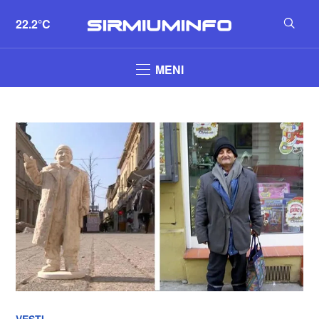
22.2°C
MENI