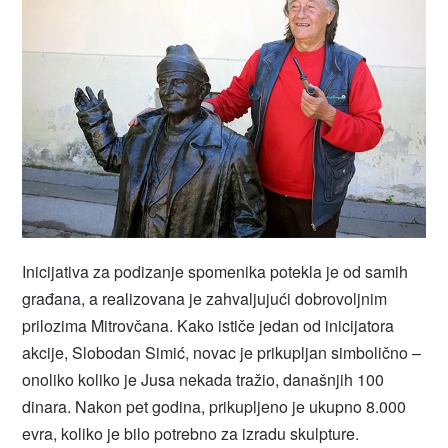
Inicijativa za podizanje spomenika potekla je od samih
građana, a realizovana je zahvaljujući dobrovoljnim
prilozima Mitrovčana. Kako ističe jedan od inicijatora
akcije, Slobodan Simić, novac je prikupljan simbolično –
onoliko koliko je Jusa nekada tražio, današnjih 100
dinara. Nakon pet godina, prikupljeno je ukupno 8.000
evra, koliko je bilo potrebno za izradu skulpture.