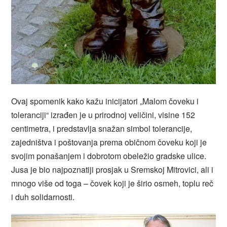
Ovaj spomenik kako kažu inicijatori „Malom čoveku i
toleranciji“ izrađen je u prirodnoj veličini, visine 152
centimetra, i predstavlja snažan simbol tolerancije,
zajedništva i poštovanja prema običnom čoveku koji je
svojim ponašanjem i dobrotom obeležio gradske ulice.
Jusa je bio najpoznatiji prosjak u Sremskoj Mitrovici, ali i
mnogo više od toga – čovek koji je širio osmeh, toplu reč
i duh solidarnosti.