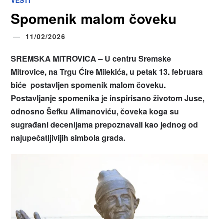
VESTI
Spomenik malom čoveku
11/02/2026
SREMSKA MITROVICA – U centru Sremske
Mitrovice, na Trgu Ćire Milekića, u petak 13. februara
biće postavljen spomenik malom čoveku.
Postavljanje spomenika je inspirisano životom Juse,
odnosno Šefku Alimanoviću, čoveka koga su
sugrađani decenijama prepoznavali kao jednog od
najupečatljivijih simbola grada.