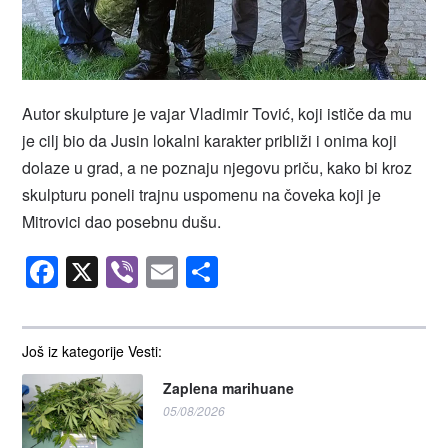
Autor skulpture je vajar Vladimir Tović, koji ističe da mu
je cilj bio da Jusin lokalni karakter približi i onima koji
dolaze u grad, a ne poznaju njegovu priču, kako bi kroz
skulpturu poneli trajnu uspomenu na čoveka koji je
Mitrovici dao posebnu dušu.
Facebook
X
Viber
Email
Share
Još iz kategorije Vesti:
Zaplena marihuane
05/08/2026