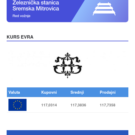
KURS EVRA
Valuta
Kupovni
Srednji
Prodajni
117,0314
117,3836
117,7358