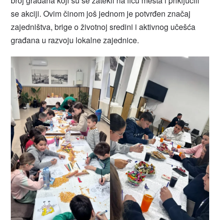
broj građana koji su se zatekli na licu mesta i priključili
se akciji. Ovim činom još jednom je potvrđen značaj
zajedništva, brige o životnoj sredini i aktivnog učešća
građana u razvoju lokalne zajednice.