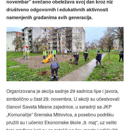
novembar
”
svečano obeležava svoj dan kroz niz
društveno odgovornih i edukativnih aktivnosti
namenjenih građanima svih generacija.
Organizovana je akcija sadnje 29 sadnica lipe i javora,
simbolično u čast 29. novembra. U akciji su učestvovali
članovi Saveta Mesne zajednice, u saradnji sa JKP
„Komunalije” Sremska Mitrovica, a posebnu podršku
pružili su i učenici Ekonomske škole „9. maj”, uz veliki