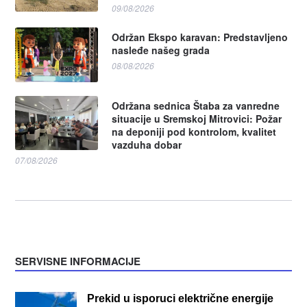
09/08/2026
Održan Ekspo karavan: Predstavljeno
nasleđe našeg grada
08/08/2026
Održana sednica Štaba za vanredne
situacije u Sremskoj Mitrovici: Požar
na deponiji pod kontrolom, kvalitet
vazduha dobar
07/08/2026
SERVISNE INFORMACIJE
Prekid u isporuci električne energije