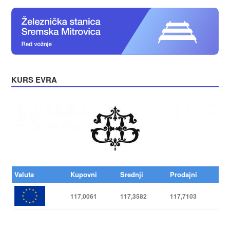
KURS EVRA
Valuta
Kupovni
Srednji
Prodajni
117,0061
117,3582
117,7103