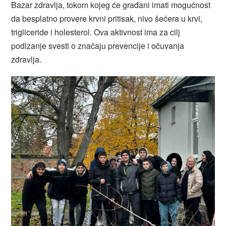
Bazar zdravlja, tokom kojeg će građani imati mogućnost
da besplatno provere krvni pritisak, nivo šećera u krvi,
trigliceride i holesterol. Ova aktivnost ima za cilj
podizanje svesti o značaju prevencije i očuvanja
zdravlja.