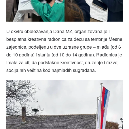
U okviru obeležavanja Dana MZ, organizovana je i
besplatna kreativna radionica za decu sa teritorije Mesne
zajednice, podeljenu u dve uzrasne grupe – mlađu (od 6
do 10 godina) i stariju (od 10 do 14 godina). Radionica je
imala za cilj da podstakne kreativnost, druženje i razvoj
socijalnih veština kod najmlađih sugrađana.