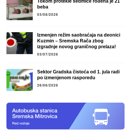
Tokom protekle sedmice rođena je 21
beba
03/08/2026
Izmenjen režim saobraćaja na deonici
Kuzmin – Sremska Rača zbog
izgradnje novog graničnog prelaza!
03/07/2026
Sektor Gradska čistoća od 1. jula radi
po izmenjenom rasporedu
26/06/2026