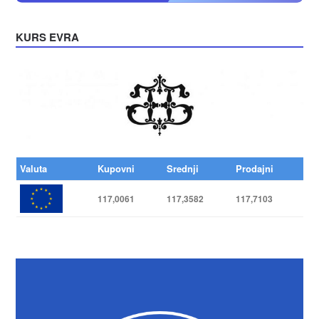
KURS EVRA
Valuta
Kupovni
Srednji
Prodajni
117,0061
117,3582
117,7103