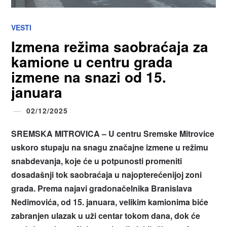
VESTI
Izmena režima saobraćaja za
kamione u centru grada
izmene na snazi od 15.
januara
02/12/2025
SREMSKA MITROVICA – U centru Sremske Mitrovice
uskoro stupaju na snagu značajne izmene u režimu
snabdevanja, koje će u potpunosti promeniti
dosadašnji tok saobraćaja u najopterećenijoj zoni
grada. Prema najavi gradonačelnika Branislava
Nedimovića, od 15. januara, velikim kamionima biće
zabranjen ulazak u uži centar tokom dana, dok će