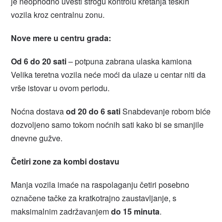
je neophodno uvesti strogu kontrolu kretanja teških
vozila kroz centralnu zonu.
Nove mere u centru grada:
Od 6 do 20 sati
– potpuna zabrana ulaska kamiona
Velika teretna vozila neće moći da ulaze u centar niti da
vrše istovar u ovom periodu.
Noćna dostava
od 20 do 6 sati
Snabdevanje robom biće
dozvoljeno samo tokom noćnih sati kako bi se smanjile
dnevne gužve.
Četiri zone za kombi dostavu
Manja vozila imaće na raspolaganju četiri posebno
označene tačke za kratkotrajno zaustavljanje, s
maksimalnim zadržavanjem
do 15 minuta
.