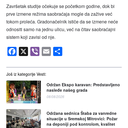
Završetak studije očekuje se početkom godine, dok bi
prve izmene režima saobraćaja mogle da zažive već
tokom proleća. Gradonačelnik ističe da se izmene neće
odnositi samo na jednu ulicu, već na čitav saobraćajni
sistem koji zavisi od nje.
Facebook
X
Viber
Email
Share
Još iz kategorije Vesti:
Održan Ekspo karavan: Predstavljeno
nasleđe našeg grada
08/08/2026
Održana sednica Štaba za vanredne
situacije u Sremskoj Mitrovici: Požar
na deponiji pod kontrolom, kvalitet