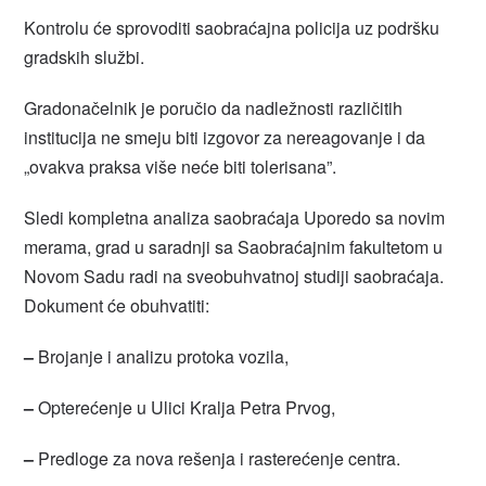
Kontrolu će sprovoditi saobraćajna policija uz podršku
gradskih službi.
Gradonačelnik je poručio da nadležnosti različitih
institucija ne smeju biti izgovor za nereagovanje i da
„ovakva praksa više neće biti tolerisana”.
Sledi kompletna analiza saobraćaja Uporedo sa novim
merama, grad u saradnji sa Saobraćajnim fakultetom u
Novom Sadu radi na sveobuhvatnoj studiji saobraćaja.
Dokument će obuhvatiti:
–
Brojanje i analizu protoka vozila,
–
Opterećenje u Ulici Kralja Petra Prvog,
–
Predloge za nova rešenja i rasterećenje centra.