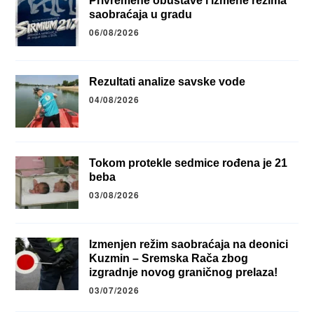
Privremene obustave i izmene režima
saobraćaja u gradu
06/08/2026
Rezultati analize savske vode
04/08/2026
Tokom protekle sedmice rođena je 21
beba
03/08/2026
Izmenjen režim saobraćaja na deonici
Kuzmin – Sremska Rača zbog
izgradnje novog graničnog prelaza!
03/07/2026