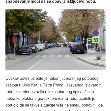
snabdevanje moći da se obavlja isključivo noću.
Ovakav potez usledio je nakon jučerašnjeg potpunog
zastoja u Ulici Kralja Petra Prvog, izazvanog istovarom
robe iz teretnog vozila u toku jutarnjeg špica, što je
nakratko blokiralo gradski prevoz. Gradonačelnik je
poručio da se takve situacije više ne smeju ponoviti i da