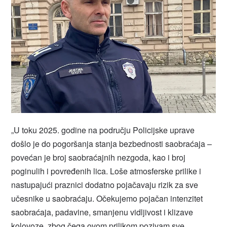
„U toku 2025. godine na području Policijske uprave
došlo je do pogoršanja stanja bezbednosti saobraćaja –
povećan je broj saobraćajnih nezgoda, kao i broj
poginulih i povređenih lica. Loše atmosferske prilike i
nastupajući praznici dodatno pojačavaju rizik za sve
učesnike u saobraćaju. Očekujemo pojačan intenzitet
saobraćaja, padavine, smanjenu vidljivost i klizave
kolovoze, zbog čega ovom prilikom pozivam sve