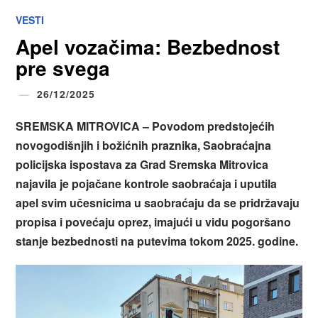
VESTI
Apel vozačima: Bezbednost
pre svega
26/12/2025
SREMSKA MITROVICA
–
Povodom predstojećih
novogodišnjih i božićnih praznika, Saobraćajna
policijska ispostava za Grad Sremska Mitrovica
najavila je pojačane kontrole saobraćaja i uputila
apel svim učesnicima u saobraćaju da se pridržavaju
propisa i povećaju oprez, imajući u vidu pogoršano
stanje bezbednosti na putevima tokom 2025. godine.