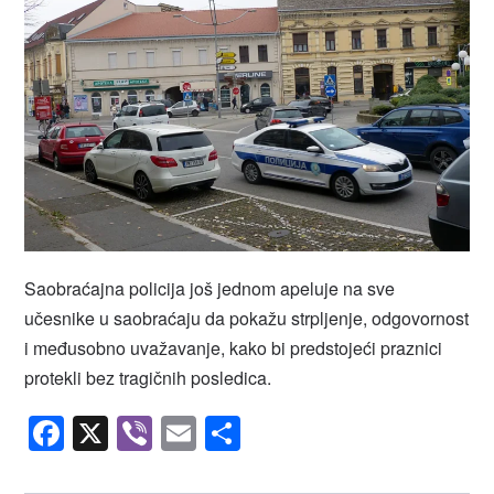
Saobraćajna policija još jednom apeluje na sve
učesnike u saobraćaju da pokažu strpljenje, odgovornost
i međusobno uvažavanje, kako bi predstojeći praznici
protekli bez tragičnih posledica.
Facebook
X
Viber
Email
Share