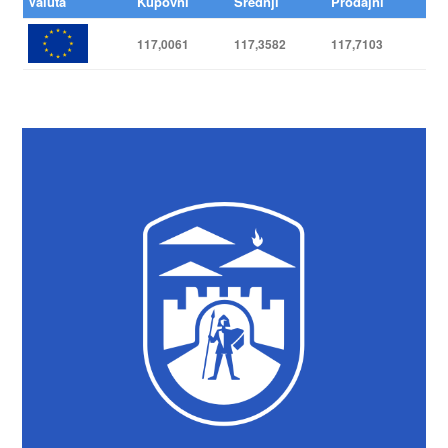
Valuta
Kupovni
Srednji
Prodajni
117,0061
117,3582
117,7103