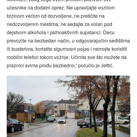
učesnike na dodatni oprez. Ne upravljajte vozilom
brzinom većom od dozvoljene, ne pretičite na
nedozvoljenim mestima, ne sedajte za volan pod
dejstvom alkohola i psihoaktivnih supstanci. Decu
prevozite na bezbedan način, u odgovarajućim sedištima
ili busterima, koristite sigurnosni pojas i nemojte koristiti
mobilni telefon tokom vožnje. Učinite sve što možete da
praznici svima prođu bezbedno,” poručio je Jeftić.