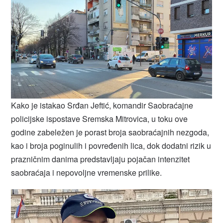
Kako je istakao Srđan Jeftić, komandir Saobraćajne
policijske ispostave Sremska Mitrovica, u toku ove
godine zabeležen je porast broja saobraćajnih nezgoda,
kao i broja poginulih i povređenih lica, dok dodatni rizik u
prazničnim danima predstavljaju pojačan intenzitet
saobraćaja i nepovoljne vremenske prilike.