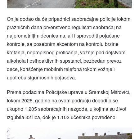
On je dodao da će pripadnici saobraćajne policije tokom
prazničnih dana prvenstveno regulisati saobraćaj na
najprometnijim deonicama, ali i sprovoditi pojačane
kontrole, sa posebnim akcentom na kontrolu brzine
kretanja, nepropisnog preticanja, vožnje pod dejstvom
alkohola i psihoaktivnih supstanci, bezbedan prevoz
dece, korišćenje mobilnih telefona tokom vožnje i
upotrebu sigurnosnih pojaseva.
Prema podacima Policijske uprave u Sremskoj Mitrovici,
tokom 2025. godine na ovom području dogodilo se
ukupno 1.205 saobraćajnih nezgoda, u kojima su život
izgubila 32 lica, dok je 1.102 učesnika povređeno.