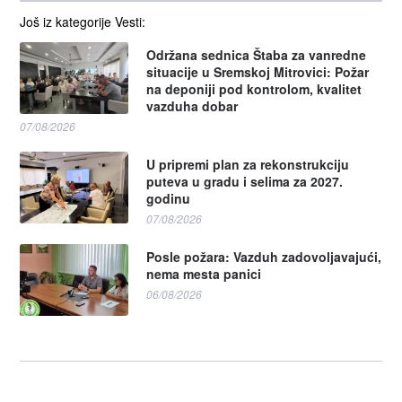
Još iz kategorije Vesti:
Održana sednica Štaba za vanredne
situacije u Sremskoj Mitrovici: Požar
na deponiji pod kontrolom, kvalitet
vazduha dobar
07/08/2026
U pripremi plan za rekonstrukciju
puteva u gradu i selima za 2027.
godinu
07/08/2026
Posle požara: Vazduh zadovoljavajući,
nema mesta panici
06/08/2026