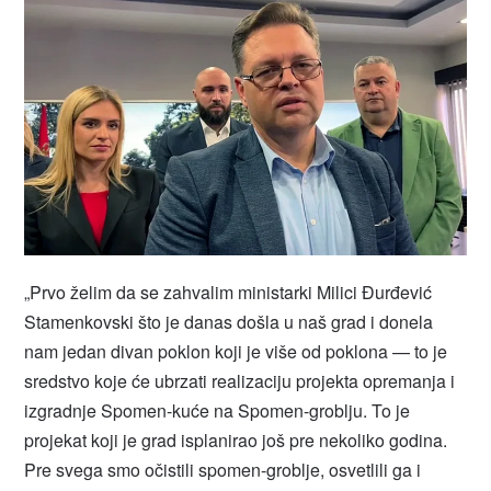
„Prvo želim da se zahvalim ministarki Milici Đurđević
Stamenkovski što je danas došla u naš grad i donela
nam jedan divan poklon koji je više od poklona — to je
sredstvo koje će ubrzati realizaciju projekta opremanja i
izgradnje Spomen-kuće na Spomen-groblju. To je
projekat koji je grad isplanirao još pre nekoliko godina.
Pre svega smo očistili spomen-groblje, osvetlili ga i