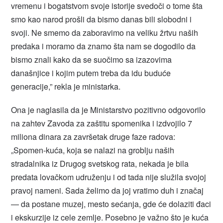
vremenu i bogatstvom svoje istorije svedoči o tome šta
smo kao narod prošli da bismo danas bili slobodni i
svoji. Ne smemo da zaboravimo na veliku žrtvu naših
predaka i moramo da znamo šta nam se dogodilo da
bismo znali kako da se suočimo sa izazovima
današnjice i kojim putem treba da idu buduće
generacije,” rekla je ministarka.
Ona je naglasila da je Ministarstvo pozitivno odgovorilo
na zahtev Zavoda za zaštitu spomenika i izdvojilo 7
miliona dinara za završetak druge faze radova:
„Spomen-kuća, koja se nalazi na groblju naših
stradalnika iz Drugog svetskog rata, nekada je bila
predata lovačkom udruženju i od tada nije služila svojoj
pravoj nameni. Sada želimo da joj vratimo duh i značaj
— da postane muzej, mesto sećanja, gde će dolaziti đaci
i ekskurzije iz cele zemlje. Posebno je važno što je kuća