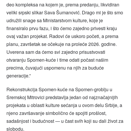
deo kompleksa na kojem je, prema predanju, likvidiran
veliki srpski slikar Sava Šumanović. Drago mi je što smo
udružili snage sa Ministarstvom kulture, koje je
finansiralo prvu fazu, i što ćemo zajedno privesti kraju
ovaj važan projekat. Radovi će uskoro početi, a prema
planu, završetak se očekuje na proleće 2026. godine.
Uverena sam da ćemo svi zajedno prisustvovati
otvaranju Spomen-kuće i time odati počast našim
precima, čuvajući uspomenu na njih za buduće
generacije.”
Rekonstrukcija Spomen-kuće na Spomen-groblju u
Sremskoj Mitrovici predstavlja jedan od najznačajnijih
projekata u oblasti kulture sećanja u ovom delu Srbije, a
njeno završavanje simbolično će spojiti prošlost,
sadašnjost i budućnost — u čast svih koji su dali život za
slobodu.