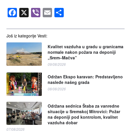
Facebook
X
Viber
Email
Share
Još iz kategorije Vesti:
Kvalitet vazduha u gradu u granicama
normale nakon požara na deponiji
„Srem–Mačva”
09/08/2026
Održan Ekspo karavan: Predstavljeno
nasleđe našeg grada
08/08/2026
Održana sednica Štaba za vanredne
situacije u Sremskoj Mitrovici: Požar
na deponiji pod kontrolom, kvalitet
vazduha dobar
07/08/2026