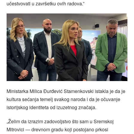
učestvovati u završetku ovih radova.”
Ministarka Milica Đurđević Stamenkovski istakla je da je
kultura sećanja temelj svakog naroda i da je očuvanje
istorijskog identiteta od izuzetnog značaja.
„Želim da izrazim zadovoljstvo što sam u Sremskoj
Mitrovici — drevnom gradu koji postojano prkosi