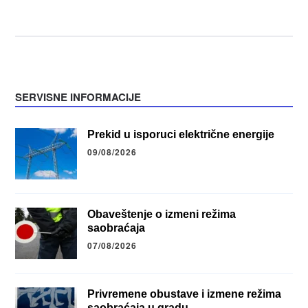
SERVISNE INFORMACIJE
Prekid u isporuci električne energije
09/08/2026
Obaveštenje o izmeni režima
saobraćaja
07/08/2026
Privremene obustave i izmene režima
saobraćaja u gradu