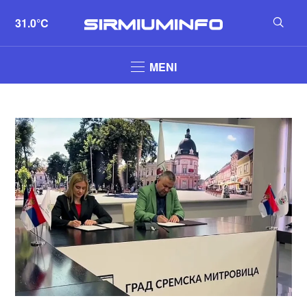
31.0°C
MENI