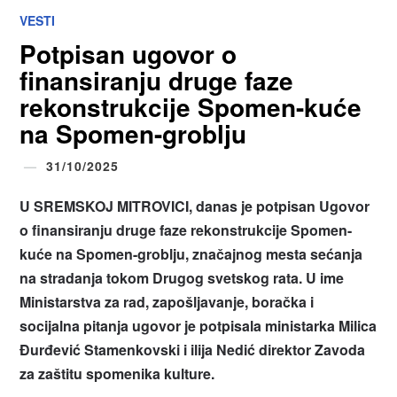
VESTI
Potpisan ugovor o
finansiranju druge faze
rekonstrukcije Spomen-kuće
na Spomen-groblju
31/10/2025
U SREMSKOJ MITROVICI, danas je potpisan Ugovor
o finansiranju druge faze rekonstrukcije Spomen-
kuće na Spomen-groblju, značajnog mesta sećanja
na stradanja tokom Drugog svetskog rata. U ime
Ministarstva za rad, zapošljavanje, boračka i
socijalna pitanja ugovor je potpisala ministarka Milica
Đurđević Stamenkovski i ilija Nedić direktor Zavoda
za zaštitu spomenika kulture.