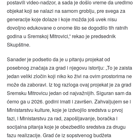
postavili video-nadzor, a sada je došlo vreme da uredimo
objekat koji se nalazi na samom groblju, pre svega za
generacije koje dolaze i koje možda još uvek nisu
dovoljno edukovane o onome što se dogodilo tih ratnih
godina u Sremskoj Mitrovici,” rekao je predsednik
Skupštine.
Sanader je podsetio da je u pitanju projekat od
posebnog značaja za grad i njegovu istoriju: „To je zaista
jedan veliki zločin koji niko ko živi na ovim prostorima ne
može da zaboravi. Iz tog razloga ovaj projekat je za grad
Sremsku Mitrovicu jedan od najvažnijih. Siguran sam da
ćemo ga u 2026. godini imati i završen. Zahvaljujem se i
Ministarstvu kulture, koje je izdvojilo sredstva u prvoj
fazi, i Ministarstvu za rad, zapošljavanje, boračka i
socijalna pitanja koje je obezbedilo sredstva za drugu
fazu realizacije. Grad će iz sopstvenog budžeta