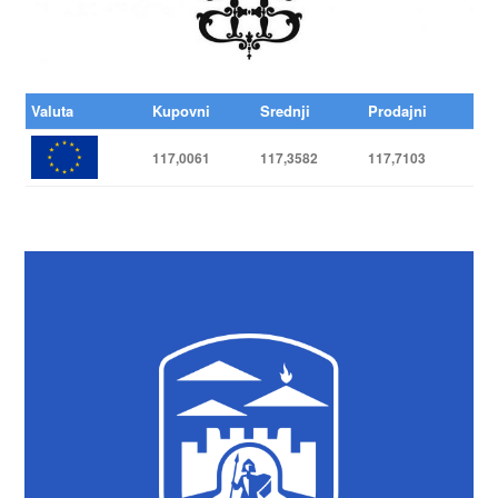
Valuta
Kupovni
Srednji
Prodajni
117,0061
117,3582
117,7103