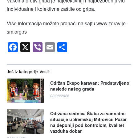
Vakcina protiv gripa je najefektivniji i najbezbedniji vid
individualne i kolektivne zaštite od gripa.
Više informacija možete pronaći na sajtu www.zdravlje-
sm.org.rs
Facebook
X
Viber
Email
Share
Još iz kategorije Vesti:
Održan Ekspo karavan: Predstavljeno
nasleđe našeg grada
08/08/2026
Održana sednica Štaba za vanredne
situacije u Sremskoj Mitrovici: Požar
na deponiji pod kontrolom, kvalitet
vazduha dobar
07/08/2026