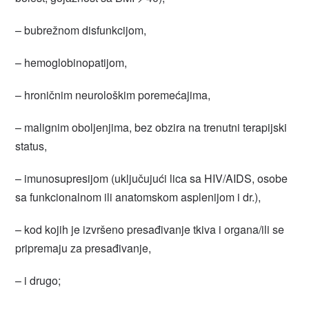
– bubrežnom disfunkcijom,
– hemoglobinopatijom,
– hroničnim neurološkim poremećajima,
– malignim oboljenjima, bez obzira na trenutni terapijski
status,
– imunosupresijom (uključujući lica sa HIV/AIDS, osobe
sa funkcionalnom ili anatomskom asplenijom i dr.),
– kod kojih je izvršeno presađivanje tkiva i organa/ili se
pripremaju za presađivanje,
– i drugo;