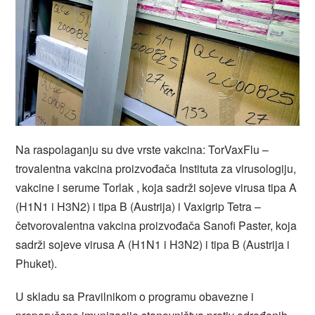
Na raspolaganju su dve vrste vakcina: TorVaxFlu –
trovalentna vakcina proizvođača Instituta za virusologiju,
vakcine i serume Torlak , koja sadrži sojeve virusa tipa A
(H1N1 i H3N2) i tipa B (Austrija) i Vaxigrip Tetra –
četvorovalentna vakcina proizvođača Sanofi Paster, koja
sadrži sojeve virusa A (H1N1 i H3N2) i tipa B (Austrija i
Phuket).
U skladu sa Pravilnikom o programu obavezne i