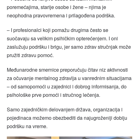
poremećajima, starije osobe i žene – njima je
neophodna pravovremena i prilagođena podrška.
– I profesionalci koji pomažu drugima često se
suočavaju sa velikim psihičkim opterećenjem. I oni
zaslužuju podršku i brigu, jer samo zdrav stručnjak može
pružiti zdravu pomoć.
Međunarodne smernice preporučuju čitav niz aktivnosti
za očuvanje mentalnog zdravlja u vanrednim situacijama
– od samopomoći u zajednici i dobrog informisanja, do
psihološke prve pomoći i stručnog lečenja.
Samo zajedničkim delovanjem država, organizacija i
pojedinaca možemo obezbediti da najugroženiji dobiju
podršku na vreme.