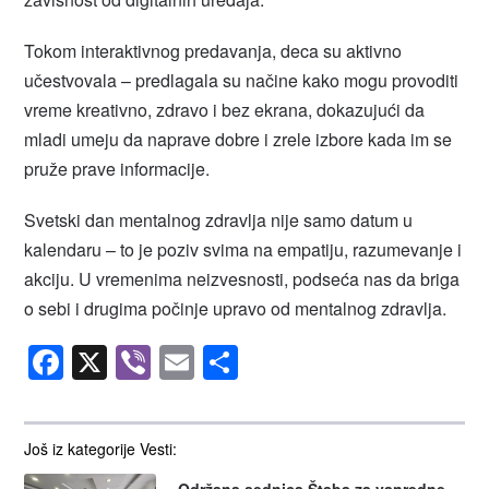
Tokom interaktivnog predavanja, deca su aktivno
učestvovala – predlagala su načine kako mogu provoditi
vreme kreativno, zdravo i bez ekrana, dokazujući da
mladi umeju da naprave dobre i zrele izbore kada im se
pruže prave informacije.
Svetski dan mentalnog zdravlja nije samo datum u
kalendaru – to je poziv svima na empatiju, razumevanje i
akciju. U vremenima neizvesnosti, podseća nas da briga
o sebi i drugima počinje upravo od mentalnog zdravlja.
Facebook
X
Viber
Email
Share
Još iz kategorije Vesti: