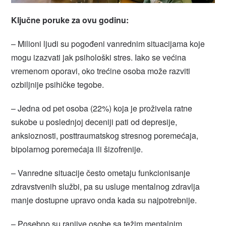
Ključne poruke za ovu godinu:
– Milioni ljudi su pogođeni vanrednim situacijama koje
mogu izazvati jak psihološki stres. Iako se većina
vremenom oporavi, oko trećine osoba može razviti
ozbiljnije psihičke tegobe.
– Jedna od pet osoba (22%) koja je proživela ratne
sukobe u poslednjoj deceniji pati od depresije,
anksioznosti, posttraumatskog stresnog poremećaja,
bipolarnog poremećaja ili šizofrenije.
– Vanredne situacije često ometaju funkcionisanje
zdravstvenih službi, pa su usluge mentalnog zdravlja
manje dostupne upravo onda kada su najpotrebnije.
– Posebno su ranjive osobe sa težim mentalnim