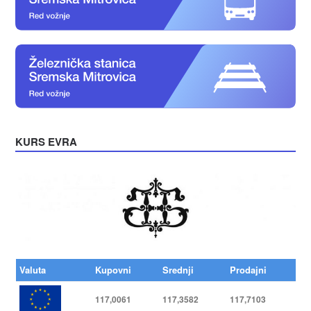
KURS EVRA
Valuta
Kupovni
Srednji
Prodajni
117,0061
117,3582
117,7103