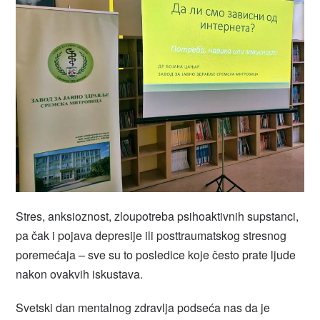
Stres, anksioznost, zloupotreba psihoaktivnih supstanci,
pa čak i pojava depresije ili posttraumatskog stresnog
poremećaja – sve su to posledice koje često prate ljude
nakon ovakvih iskustava.
Svetski dan mentalnog zdravlja podseća nas da je