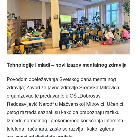
Tehnologije i mladi – novi izazov mentalnog zdravlja
Povodom obeležavanja Svetskog dana mentalnog
zdravlja, Zavod za javno zdravlje Sremska Mitrovica
organizovao je predavanje u OŠ „Dobrosav
Radosavljević Narod“ u Mačvanskoj Mitrovici. Učenici
petog razreda saznali su kako da prepoznaju razliku
između normalnog i prekomernog korišćenja interneta,
telefona i računara, zašto se razvija i kako izgleda
zavisnost od digitalnih uređaja.