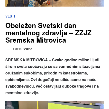
VESTI
Obeležen Svetski dan
mentalnog zdravlja – ZZJZ
Sremska Mitrovica
10/10/2025
SREMSKA MITROVICA – Svake godine milioni ljudi
širom sveta suočavaju se sa vanrednim situacijama –
oružanim sukobima, prirodnim katastrofama,
epidemijama. Ovi događaji ne utiču samo na našu
svakodnevnicu, već ostavljaju duboke tragove i na
mentalno zdravlje.