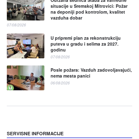
Održana sednica Štaba za vanredne
situacije u Sremskoj Mitrovici: Požar
na deponiji pod kontrolom, kvalitet
vazduha dobar
07/08/2026
U pripremi plan za rekonstrukciju
puteva u gradu i selima za 2027.
godinu
07/08/2026
Posle požara: Vazduh zadovoljavajući,
nema mesta panici
06/08/2026
SERVISNE INFORMACIJE