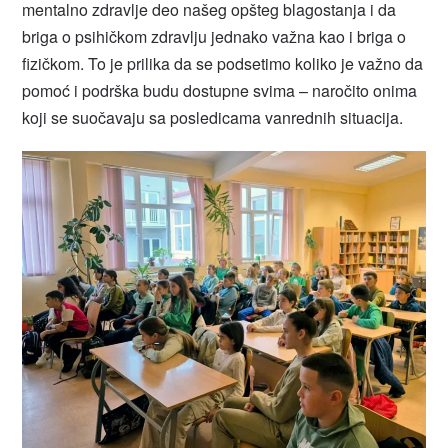
mentalno zdravlje deo našeg opšteg blagostanja i da
briga o psihičkom zdravlju jednako važna kao i briga o
fizičkom. To je prilika da se podsetimo koliko je važno da
pomoć i podrška budu dostupne svima – naročito onima
koji se suočavaju sa posledicama vanrednih situacija.