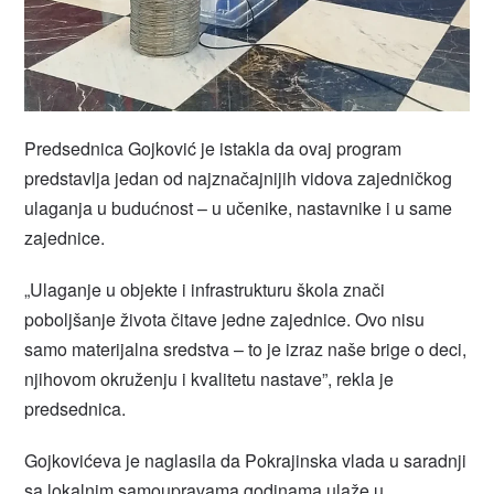
Predsednica Gojković je istakla da ovaj program
predstavlja jedan od najznačajnijih vidova zajedničkog
ulaganja u budućnost – u učenike, nastavnike i u same
zajednice.
„Ulaganje u objekte i infrastrukturu škola znači
poboljšanje života čitave jedne zajednice. Ovo nisu
samo materijalna sredstva – to je izraz naše brige o deci,
njihovom okruženju i kvalitetu nastave”, rekla je
predsednica.
Gojkovićeva je naglasila da Pokrajinska vlada u saradnji
sa lokalnim samoupravama godinama ulaže u