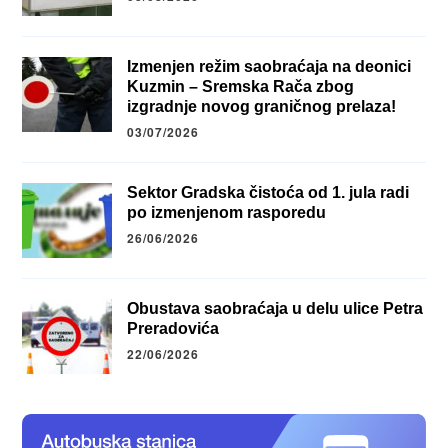
Izmenjen režim saobraćaja na deonici
Kuzmin – Sremska Rača zbog
izgradnje novog graničnog prelaza!
03/07/2026
Sektor Gradska čistoća od 1. jula radi
po izmenjenom rasporedu
26/06/2026
Obustava saobraćaja u delu ulice Petra
Preradovića
22/06/2026