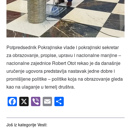
Potpredsednik Pokrajinske vlade i pokrajinski sekretar
za obrazovanje, propise, upravu i nacionalne manjine –
nacionalne zajednice Robert Otot rekao je da današnje
uručenje ugovora predstavlja nastavak jedne dobre i
promišljene politike – politike koja na obrazovanje gleda
kao na ulaganje u temelj društva.
Facebook
X
Viber
Email
Share
Još iz kategorije Vesti: