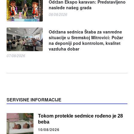
Održan Ekspo karavan: Predstavljeno
nasleđe našeg grada
08/08/2026
Održana sednica Štaba za vanredne
situacije u Sremskoj Mitrovici: Požar
na deponiji pod kontrolom, kvalitet
vazduha dobar
07/08/2026
SERVISNE INFORMACIJE
Tokom protekle sedmice rođeno je 28
beba
10/08/2026