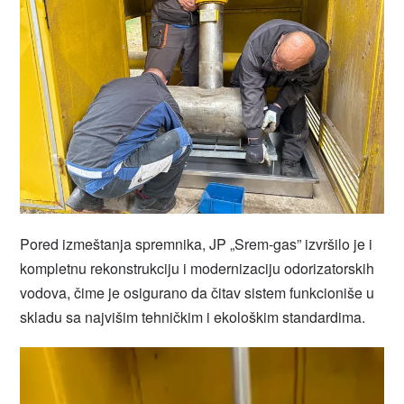
Pored izmeštanja spremnika, JP „Srem-gas” izvršilo je i
kompletnu rekonstrukciju i modernizaciju odorizatorskih
vodova, čime je osigurano da čitav sistem funkcioniše u
skladu sa najvišim tehničkim i ekološkim standardima.