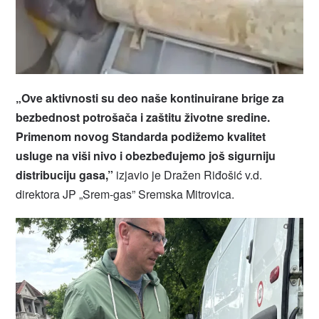
„Ove aktivnosti su deo naše kontinuirane brige za
bezbednost potrošača i zaštitu životne sredine.
Primenom novog Standarda podižemo kvalitet
usluge na viši nivo i obezbeđujemo još sigurniju
distribuciju gasa,
”
izjavio je Dražen Riđošić v.d.
direktora JP „Srem-gas” Sremska Mitrovica.