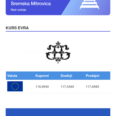
KURS EVRA
Valuta
Kupovni
Srednji
Prodajni
116,9940
117,3460
117,6980