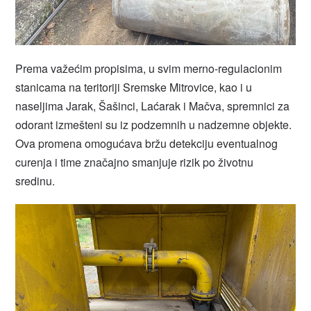
Prema važećim propisima, u svim merno-regulacionim
stanicama na teritoriji Sremske Mitrovice, kao i u
naseljima Jarak, Šašinci, Laćarak i Mačva, spremnici za
odorant izmešteni su iz podzemnih u nadzemne objekte.
Ova promena omogućava bržu detekciju eventualnog
curenja i time značajno smanjuje rizik po životnu
sredinu.