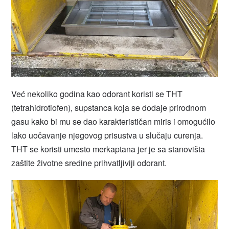
Već nekoliko godina kao odorant koristi se THT
(tetrahidrotiofen), supstanca koja se dodaje prirodnom
gasu kako bi mu se dao karakterističan miris i omogućilo
lako uočavanje njegovog prisustva u slučaju curenja.
THT se koristi umesto merkaptana jer je sa stanovišta
zaštite životne sredine prihvatljiviji odorant.