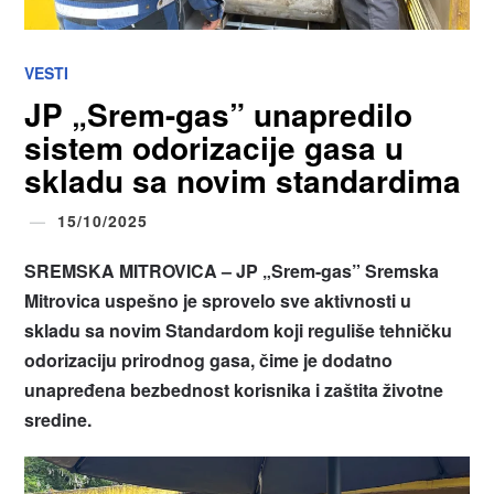
VESTI
JP „Srem-gas” unapredilo
sistem odorizacije gasa u
skladu sa novim standardima
15/10/2025
SREMSKA MITROVICA – JP „Srem-gas” Sremska
Mitrovica uspešno je sprovelo sve aktivnosti u
skladu sa novim Standardom koji reguliše tehničku
odorizaciju prirodnog gasa, čime je dodatno
unapređena bezbednost korisnika i zaštita životne
sredine.