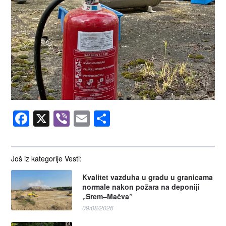
Facebook
X
Viber
Email
Share
Još iz kategorije Vesti:
Kvalitet vazduha u gradu u granicama
normale nakon požara na deponiji
„Srem–Mačva”
09/08/2026